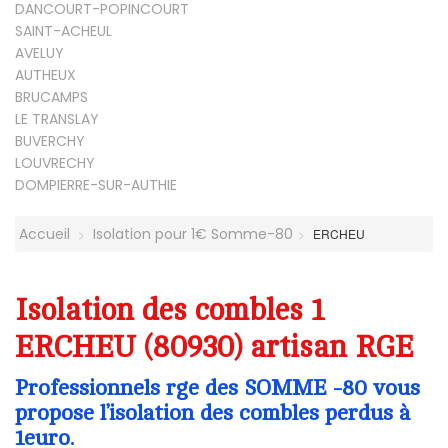
DANCOURT-POPINCOURT
SAINT-ACHEUL
AVELUY
AUTHEUX
BRUCAMPS
LE TRANSLAY
BUVERCHY
LOUVRECHY
DOMPIERRE-SUR-AUTHIE
Accueil
Isolation pour 1€ Somme-80
ERCHEU
Isolation des combles 1
ERCHEU (80930) artisan RGE
Professionnels rge des SOMME -80 vous
propose l’isolation des combles perdus à
1euro.