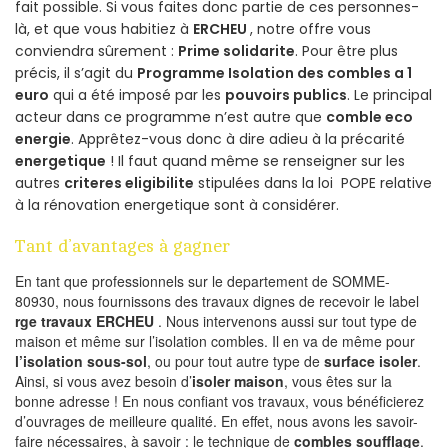
fait possible. Si vous faites donc partie de ces personnes-
là, et que vous habitiez à
ERCHEU
, notre offre vous
conviendra sûrement :
Prime solidarite
. Pour être plus
précis, il s’agit du
Programme Isolation des combles a 1
euro
qui a été imposé par les
pouvoirs publics
. Le principal
acteur dans ce programme n’est autre que
comble eco
energie
. Apprêtez-vous donc à dire adieu à la précarité
energetique
! Il faut quand même se renseigner sur les
autres
criteres eligibilite
stipulées dans la loi POPE relative
à la rénovation energetique sont à considérer.
Tant d’avantages à gagner
En tant que professionnels sur le departement de SOMME-
80930, nous fournissons des travaux dignes de recevoir le label
rge travaux ERCHEU
. Nous intervenons aussi sur tout type de
maison et même sur l’isolation combles. Il en va de même pour
l’isolation sous-sol
, ou pour tout autre type de
surface isoler
.
Ainsi, si vous avez besoin d’
isoler maison
, vous êtes sur la
bonne adresse ! En nous confiant vos travaux, vous bénéficierez
d’ouvrages de meilleure qualité. En effet, nous avons les savoir-
faire nécessaires, à savoir : le technique de
combles soufflage
.