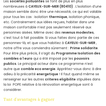
Les
sociétés polluantes
se font de plus en plus
nombreuses à
CAYEUX-SUR-MER (80410)
. L’isolation d’une
maison semble donc être une nécessité, ce qui est valable
pour tous les cas : isolation
thermique
, isolation phonique,
etc. Contrairement aux idées reçues, habiter dans une
maison confortable n’est pas seulement réservé aux
personnes aisées. Même avec des
revenus modestes
,
c’est tout à fait possible. Si vous faites donc partie de ces
personnes-là, et que vous habitiez à
CAYEUX-SUR-MER
,
notre offre vous conviendra sûrement :
Prime solidarite
.
Pour être plus précis, il s’agit du
Programme Isolation des
combles a 1 euro
qui a été imposé par les
pouvoirs
publics
. Le principal acteur dans ce programme n’est
autre que
comble eco energie
. Apprêtez-vous donc à dire
adieu à la précarité
energetique
! Il faut quand même se
renseigner sur les autres
criteres eligibilite
stipulées dans
la loi POPE relative à la rénovation energetique sont à
considérer.
Tant d’avantages à gagner