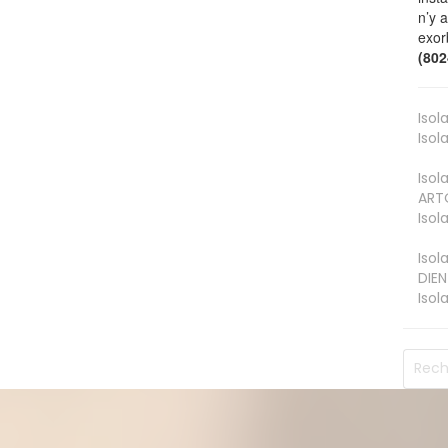
n’y 
exor
(80
Isol
Isol
Isol
ART
Isol
Isol
DIEN
Isol