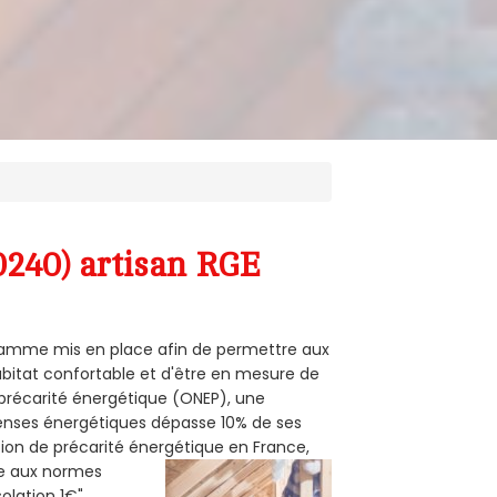
0240) artisan RGE
ogramme mis en place afin de permettre aux
habitat confortable et d'être en mesure de
e précarité énergétique (ONEP), une
penses énergétiques dépasse 10% de ses
tion de précarité énergétique en France,
me aux normes
solation 1€"