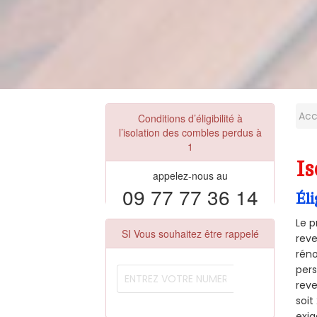
Acc
Conditions d’éligibilité à
l’isolation des combles perdus à
1
Is
appelez-nous au
09 77 77 36 14
Éli
Le p
SI Vous souhaitez être rappelé
reve
réno
pers
reve
soi
exig