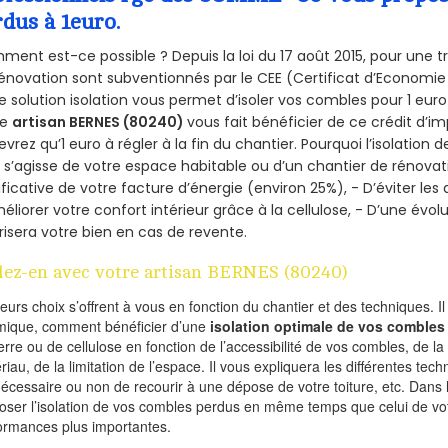
rdus à 1euro.
ent est-ce possible ? Depuis la loi du 17 août 2015, pour une tr
énovation sont subventionnés par le CEE (Certificat d’Economie
e solution isolation vous permet d’isoler vos combles pour 1 e
re
artisan BERNES (80240)
vous fait bénéficier de ce crédit d’im
devrez qu’1 euro à régler à la fin du chantier. Pourquoi l’isolation 
l s’agisse de votre espace habitable ou d’un chantier de rénovati
ificative de votre facture d’énergie (environ 25%), - D’éviter le
éliorer votre confort intérieur grâce à la cellulose, - D’une év
risera votre bien en cas de revente.
lez-en avec votre artisan BERNES (80240)
ieurs choix s’offrent à vous en fonction du chantier et des techniques. I
mique, comment bénéficier d’une
isolation optimale de vos combles
erre ou de cellulose en fonction de l’accessibilité de vos combles, de l
riau, de la limitation de l’espace. Il vous expliquera les différentes techn
nécessaire ou non de recourir à une dépose de votre toiture, etc. Dans 
oser l’isolation de vos combles perdus en même temps que celui de vot
ormances plus importantes.