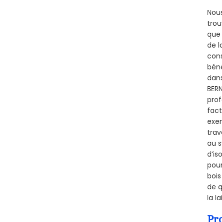
Nous
trou
que 
de l
cons
béné
dans
BERN
prof
fact
exem
trav
au s
d’is
pour
bois
de q
la l
Pr