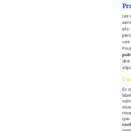
Pr
Les
semb
etc.
per
ces 
Pour
pub
dire
stip
Tan
En t
labe
mêm
vous
nous
(par
conf
inst