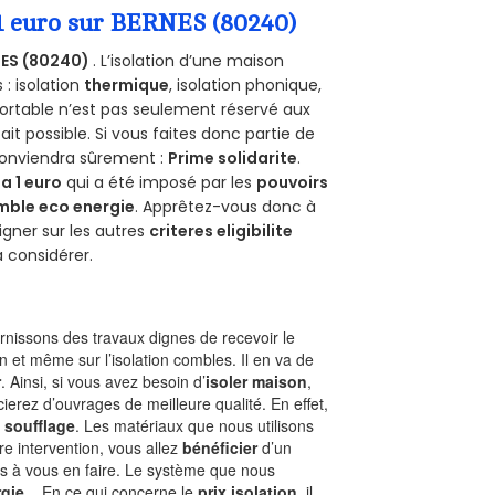
 1 euro sur BERNES (80240)
ES (80240)
. L’isolation d’une maison
 : isolation
thermique
, isolation phonique,
ortable n’est pas seulement réservé aux
 fait possible. Si vous faites donc partie de
 conviendra sûrement :
Prime solidarite
.
a 1 euro
qui a été imposé par les
pouvoirs
mble eco energie
. Apprêtez-vous donc à
gner sur les autres
criteres eligibilite
à considérer.
nissons des travaux dignes de recevoir le
n et même sur l’isolation combles. Il en va de
r
. Ainsi, si vous avez besoin d’
isoler maison
,
ierez d’ouvrages de meilleure qualité. En effet,
 soufflage
. Les matériaux que nous utilisons
tre intervention, vous allez
bénéficier
d’un
as à vous en faire. Le système que nous
gie
. En ce qui concerne le
prix isolation
, il