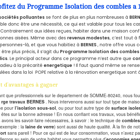
ofitez du Programme Isolation des combles a
sociétés polluantes
se font de plus en plus nombreuses à
BERN
le donc être une nécessité, ce qui est valable pour tous les cas
 Contrairement aux idées reçues, habiter dans une maison conf
sonnes aisées. Même avec des
revenus modestes
, c’est tout à
personnes-là, et que vous habitiez à
BERNES
, notre offre vous
 être plus précis, il s’agit du
Programme Isolation des combles 
lics
. Le principal acteur dans ce programme n’est autre que
co
 adieu à la précarité
energetique
! Il faut quand même se rensei
ulées dans la loi POPE relative à la rénovation energetique sont 
t d’avantages à gagner
ant que professionnels sur le departement de SOMME-80240, nous four
l
rge travaux BERNES
. Nous intervenons aussi sur tout type de maiso
e pour
l’isolation sous-sol
, ou pour tout autre type de
surface isole
 êtes sur la bonne adresse ! En nous confiant vos travaux, vous bénéfic
 avons les savoir-faire nécessaires, à savoir : le technique de
combles
 exemple : la
laine de verre
) sont aussi de haute qualité. À la fin de no
ort
sans pareil ! Pour ce qui est de leur consommation, vous n’avez p
allerons au sein de votre habitat vous permettra plus d’
economies ener