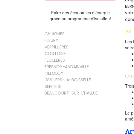
BERN
Faire des économies d'énergie
votr
grace au programme d'isolation!
cons
En 
CHUIGNES
FLEURY
Les 
VERPILLIERES
votr
CONTOIRE
FEUILLERES
FRESNOY-ANDAINVILLE
TILLOLOY
Qui
OVILLERS-LA-BOISSELLE
Troi
SENTELIE
BEAUCOURT-SUR-L'HALLUE
Le p
amél
Ar