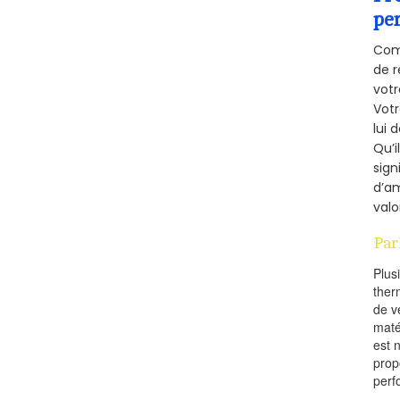
pe
Comm
de r
votr
Vot
lui 
Qu’i
sign
d’am
valo
Par
Plus
ther
de v
maté
est 
prop
perf