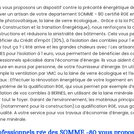
 vous proposons un dispositif contre la précarité énergétique de
ver un artisan de votre departement SOMME - 80 certifié RGE en 
le photovoltaïque, la laine de verre écologique... Grâce a la loi
a Construction et la
transition Énergétique), nous renforçons la 
tructions et réduisons la sinistralité des bâtiments. Cela vous 
ficier du Crédit d'impôt (30%), à l’isolation des combles pour 1 eu
 tout ça ? L’été arrive et les grandes chaleurs avec ! Les artisans
ES pour l’isolation à 1 euro, vous permettent de bénéficier des c
essionnels spécialisé dans l’économie d’énergie. Ils vous aident à
ure en euros par personne, de votre fournisseur d’énergie. En uti
ple la ventilation par VMC ou la laine de verre écologique et l’
aux : Effectuer la rénovation énergétique de votre logement en 
ystème de la qualification RGE, qui vous permet par exemple d’
olation de vos combles à BERNES, en utilisant de la laine minéral
 tout le foyer. Garant de l’environnement, les matériaux principal
 (notamment pour la construction).La qualification RGE, vous g
ualité. A votre service pour vos travaux d’économie d’énergie
aine minérale.
ofessionnels rge des SOMME -80 vous propose 