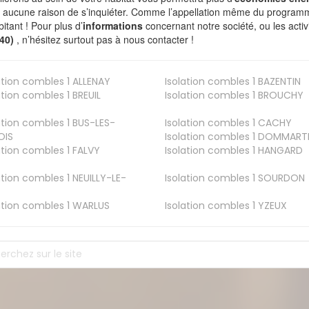
a aucune raison de s’inquiéter. Comme l’appellation même du programme 
bitant ! Pour plus d’
informations
concernant notre société, ou les act
240)
, n’hésitez surtout pas à nous contacter !
ation combles 1
ALLENAY
Isolation combles 1
BAZENTIN
ation combles 1
BREUIL
Isolation combles 1
BROUCHY
ation combles 1
BUS-LES-
Isolation combles 1
CACHY
OIS
Isolation combles 1
DOMMART
ation combles 1
FALVY
Isolation combles 1
HANGARD
ation combles 1
NEUILLY-LE-
Isolation combles 1
SOURDON
ation combles 1
WARLUS
Isolation combles 1
YZEUX