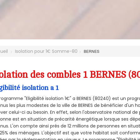
ueil
Isolation pour 1€ Somme-80
BERNES
olation des combles 1 BERNES (8
gibilité isolation a 1
rogramme "Eligibilité isolation 1€" a BERNES (80240) est un pr
nus les plus modestes de la ville de BERNES de bénéficier d'un 
ver celui-ci au besoin. En effet, selon l'observatoire national d
onne est en situation de précarité énergétique lorsque ses dé
nus. L'on compte ainsi près de 12 millions de personnes en situa
t 25% des ménages.
L'objectif est que votre habitat soit confor
ées par la réglementation en vigueur. Le programme "Éligibilité i