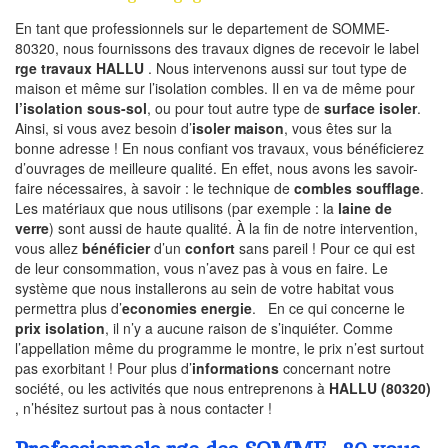
En tant que professionnels sur le departement de SOMME-
80320, nous fournissons des travaux dignes de recevoir le label
rge travaux HALLU
. Nous intervenons aussi sur tout type de
maison et même sur l’isolation combles. Il en va de même pour
l’isolation sous-sol
, ou pour tout autre type de
surface isoler
.
Ainsi, si vous avez besoin d’
isoler maison
, vous êtes sur la
bonne adresse ! En nous confiant vos travaux, vous bénéficierez
d’ouvrages de meilleure qualité. En effet, nous avons les savoir-
faire nécessaires, à savoir : le technique de
combles soufflage
.
Les matériaux que nous utilisons (par exemple : la
laine de
verre
) sont aussi de haute qualité. À la fin de notre intervention,
vous allez
bénéficier
d’un
confort
sans pareil ! Pour ce qui est
de leur consommation, vous n’avez pas à vous en faire. Le
système que nous installerons au sein de votre habitat vous
permettra plus d’
economies energie
. En ce qui concerne le
prix isolation
, il n’y a aucune raison de s’inquiéter. Comme
l’appellation même du programme le montre, le prix n’est surtout
pas exorbitant ! Pour plus d’
informations
concernant notre
société, ou les activités que nous entreprenons à
HALLU (80320)
, n’hésitez surtout pas à nous contacter !