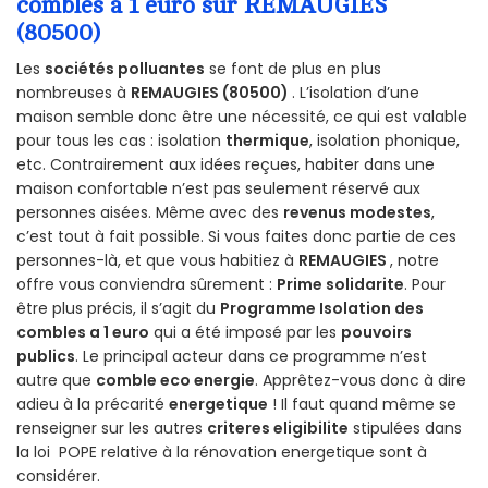
combles a 1 euro sur REMAUGIES
(80500)
Les
sociétés polluantes
se font de plus en plus
nombreuses à
REMAUGIES (80500)
. L’isolation d’une
maison semble donc être une nécessité, ce qui est valable
pour tous les cas : isolation
thermique
, isolation phonique,
etc. Contrairement aux idées reçues, habiter dans une
maison confortable n’est pas seulement réservé aux
personnes aisées. Même avec des
revenus modestes
,
c’est tout à fait possible. Si vous faites donc partie de ces
personnes-là, et que vous habitiez à
REMAUGIES
, notre
offre vous conviendra sûrement :
Prime solidarite
. Pour
être plus précis, il s’agit du
Programme Isolation des
combles a 1 euro
qui a été imposé par les
pouvoirs
publics
. Le principal acteur dans ce programme n’est
autre que
comble eco energie
. Apprêtez-vous donc à dire
adieu à la précarité
energetique
! Il faut quand même se
renseigner sur les autres
criteres eligibilite
stipulées dans
la loi POPE relative à la rénovation energetique sont à
considérer.