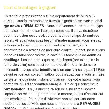
Tant d’avantages à gagner
En tant que professionnels sur le departement de SOMME-
80500, nous fournissons des travaux dignes de recevoir le label
rge travaux REMAUGIES
. Nous intervenons aussi sur tout type
de maison et même sur l’isolation combles. Il en va de même
pour
l’isolation sous-sol
, ou pour tout autre type de
surface
isoler
. Ainsi, si vous avez besoin d’
isoler maison
, vous êtes sur
la bonne adresse ! En nous confiant vos travaux, vous
bénéficierez d’ouvrages de meilleure qualité. En effet, nous avons
les savoir-faire nécessaires, à savoir : le technique de
combles
soufflage
. Les matériaux que nous utilisons (par exemple : la
laine de verre
) sont aussi de haute qualité. À la fin de notre
intervention, vous allez
bénéficier
d’un
confort
sans pareil ! Pour
ce qui est de leur consommation, vous n’avez pas à vous en faire.
Le système que nous installerons au sein de votre habitat vous
permettra plus d’
economies energie
. En ce qui concerne le
prix isolation
, il n’y a aucune raison de s’inquiéter. Comme
l’appellation même du programme le montre, le prix n’est surtout
pas exorbitant ! Pour plus d’
informations
concernant notre
société, ou les activités que nous entreprenons à
REMAUGIES
(80500)
, n’hésitez surtout pas à nous contacter !