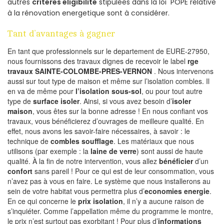
autres
criteres eligibilite
stipulées dans la loi POPE relative
à la rénovation energetique sont à considérer.
Tant d’avantages à gagner
En tant que professionnels sur le departement de EURE-27950,
nous fournissons des travaux dignes de recevoir le label
rge
travaux SAINTE-COLOMBE-PRES-VERNON
. Nous intervenons
aussi sur tout type de maison et même sur l’isolation combles. Il
en va de même pour
l’isolation sous-sol
, ou pour tout autre
type de
surface isoler
. Ainsi, si vous avez besoin d’
isoler
maison
, vous êtes sur la bonne adresse ! En nous confiant vos
travaux, vous bénéficierez d’ouvrages de meilleure qualité. En
effet, nous avons les savoir-faire nécessaires, à savoir : le
technique de
combles soufflage
. Les matériaux que nous
utilisons (par exemple : la
laine de verre
) sont aussi de haute
qualité. À la fin de notre intervention, vous allez
bénéficier
d’un
confort
sans pareil ! Pour ce qui est de leur consommation, vous
n’avez pas à vous en faire. Le système que nous installerons au
sein de votre habitat vous permettra plus d’
economies energie
.
En ce qui concerne le
prix isolation
, il n’y a aucune raison de
s’inquiéter. Comme l’appellation même du programme le montre,
le prix n’est surtout pas exorbitant ! Pour plus d’
informations