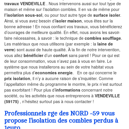
travaux VENDEVILLE
. Nous intervenons aussi sur tout type de
maison et même sur l’isolation combles. Il en va de même pour
l’isolation sous-sol
, ou pour tout autre type de
surface isoler
.
Ainsi, si vous avez besoin d’
isoler maison
, vous êtes sur la
bonne adresse ! En nous confiant vos travaux, vous bénéficierez
d’ouvrages de meilleure qualité. En effet, nous avons les savoir-
faire nécessaires, à savoir : le technique de
combles soufflage
.
Les matériaux que nous utilisons (par exemple : la
laine de
verre
) sont aussi de haute qualité. À la fin de notre intervention,
vous allez
bénéficier
d’un
confort
sans pareil ! Pour ce qui est
de leur consommation, vous n’avez pas à vous en faire. Le
système que nous installerons au sein de votre habitat vous
permettra plus d’
economies energie
. En ce qui concerne le
prix isolation
, il n’y a aucune raison de s’inquiéter. Comme
l’appellation même du programme le montre, le prix n’est surtout
pas exorbitant ! Pour plus d’
informations
concernant notre
société, ou les activités que nous entreprenons à
VENDEVILLE
(59175)
, n’hésitez surtout pas à nous contacter !
Professionnels rge des NORD -59 vous
propose l’isolation des combles perdus à
1euro.