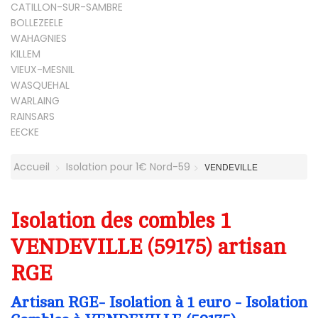
CATILLON-SUR-SAMBRE
BOLLEZEELE
WAHAGNIES
KILLEM
VIEUX-MESNIL
WASQUEHAL
WARLAING
RAINSARS
EECKE
Accueil
Isolation pour 1€ Nord-59
VENDEVILLE
Isolation des combles 1
VENDEVILLE (59175) artisan
RGE
Artisan RGE- Isolation à 1 euro - Isolation