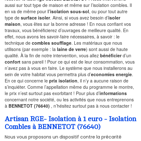
aussi sur tout type de maison et même sur l’isolation combles. Il
en va de même pour
l’isolation sous-sol
, ou pour tout autre
type de
surface isoler
. Ainsi, si vous avez besoin d’
isoler
maison
, vous êtes sur la bonne adresse ! En nous confiant vos
travaux, vous bénéficierez d’ouvrages de meilleure qualité. En
effet, nous avons les savoir-faire nécessaires, à savoir : le
technique de
combles soufflage
. Les matériaux que nous
utilisons (par exemple : la
laine de verre
) sont aussi de haute
qualité. À la fin de notre intervention, vous allez
bénéficier
d’un
confort
sans pareil ! Pour ce qui est de leur consommation, vous
n’avez pas à vous en faire. Le système que nous installerons au
sein de votre habitat vous permettra plus d’
economies energie
.
En ce qui concerne le
prix isolation
, il n’y a aucune raison de
s’inquiéter. Comme l’appellation même du programme le montre,
le prix n’est surtout pas exorbitant ! Pour plus d’
informations
concernant notre société, ou les activités que nous entreprenons
à
BENNETOT (76640)
, n’hésitez surtout pas à nous contacter !
Artisan RGE- Isolation à 1 euro - Isolation
Combles à BENNETOT (76640)
Nous vous proposons un dispositif contre la précarité