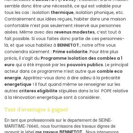
semble donc être une nécessité, ce qui est valable pour
tous les cas : isolation
thermique
, isolation phonique, etc.
Contrairement aux idées reçues, habiter dans une maison
confortable n’est pas seulement réservé aux personnes
aisées. Même avec des
revenus modestes
, c’est tout à
fait possible. Si vous faites donc partie de ces personnes-
là, et que vous habitiez à
BENNETOT
, notre offre vous
conviendra sûrement :
Prime solidarite
. Pour être plus
précis, il s’agit du
Programme Isolation des combles a 1
euro
qui a été imposé par les
pouvoirs publics
. Le principal
acteur dans ce programme n’est autre que
comble eco
energie
. Apprêtez-vous donc à dire adieu à la précarité
energetique
! Il faut quand même se renseigner sur les
autres
criteres eligibilite
stipulées dans la loi POPE relative
à la rénovation energetique sont à considérer.
Tant d’avantages à gagner
En tant que professionnels sur le departement de SEINE-
MARITIME-76640, nous fournissons des travaux dignes de
recevoir le label
rge travaux BENNETOT
. Nous intervenons