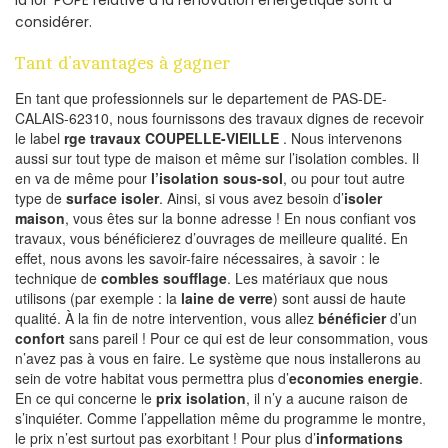
la loi POPE relative à la rénovation energetique sont à
considérer.
Tant d’avantages à gagner
En tant que professionnels sur le departement de PAS-DE-
CALAIS-62310, nous fournissons des travaux dignes de recevoir
le label
rge travaux COUPELLE-VIEILLE
. Nous intervenons
aussi sur tout type de maison et même sur l’isolation combles. Il
en va de même pour
l’isolation sous-sol
, ou pour tout autre
type de
surface isoler
. Ainsi, si vous avez besoin d’
isoler
maison
, vous êtes sur la bonne adresse ! En nous confiant vos
travaux, vous bénéficierez d’ouvrages de meilleure qualité. En
effet, nous avons les savoir-faire nécessaires, à savoir : le
technique de
combles soufflage
. Les matériaux que nous
utilisons (par exemple : la
laine de verre
) sont aussi de haute
qualité. À la fin de notre intervention, vous allez
bénéficier
d’un
confort
sans pareil ! Pour ce qui est de leur consommation, vous
n’avez pas à vous en faire. Le système que nous installerons au
sein de votre habitat vous permettra plus d’
economies energie
.
En ce qui concerne le
prix isolation
, il n’y a aucune raison de
s’inquiéter. Comme l’appellation même du programme le montre,
le prix n’est surtout pas exorbitant ! Pour plus d’
informations