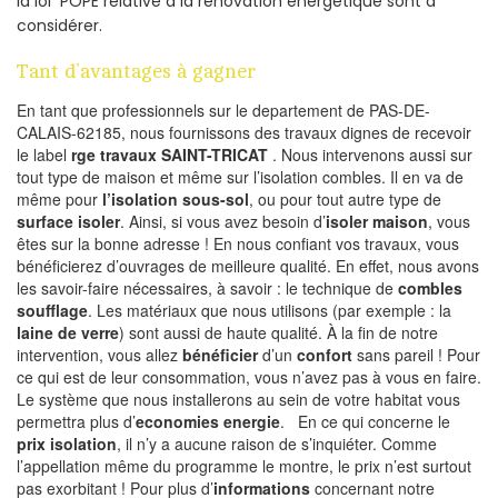
la loi POPE relative à la rénovation energetique sont à
considérer.
Tant d’avantages à gagner
En tant que professionnels sur le departement de PAS-DE-
CALAIS-62185, nous fournissons des travaux dignes de recevoir
le label
rge travaux SAINT-TRICAT
. Nous intervenons aussi sur
tout type de maison et même sur l’isolation combles. Il en va de
même pour
l’isolation sous-sol
, ou pour tout autre type de
surface isoler
. Ainsi, si vous avez besoin d’
isoler maison
, vous
êtes sur la bonne adresse ! En nous confiant vos travaux, vous
bénéficierez d’ouvrages de meilleure qualité. En effet, nous avons
les savoir-faire nécessaires, à savoir : le technique de
combles
soufflage
. Les matériaux que nous utilisons (par exemple : la
laine de verre
) sont aussi de haute qualité. À la fin de notre
intervention, vous allez
bénéficier
d’un
confort
sans pareil ! Pour
ce qui est de leur consommation, vous n’avez pas à vous en faire.
Le système que nous installerons au sein de votre habitat vous
permettra plus d’
economies energie
. En ce qui concerne le
prix isolation
, il n’y a aucune raison de s’inquiéter. Comme
l’appellation même du programme le montre, le prix n’est surtout
pas exorbitant ! Pour plus d’
informations
concernant notre