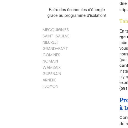
dire
Faire des économies d'énergie
stip
grace au programme d'isolation!
Tan
MECQUIGNIES
En t
SAINT-SAULVE
rge
mêm
NIEURLET
vous
GRAND-FAYT
nous
COMINES
(par
NOMAIN
conf
WAMBAIX
inst
GUESNAIN
n’y 
ARNEKE
exor
FLOYON
(59
Pr
à 1
Comm
de r