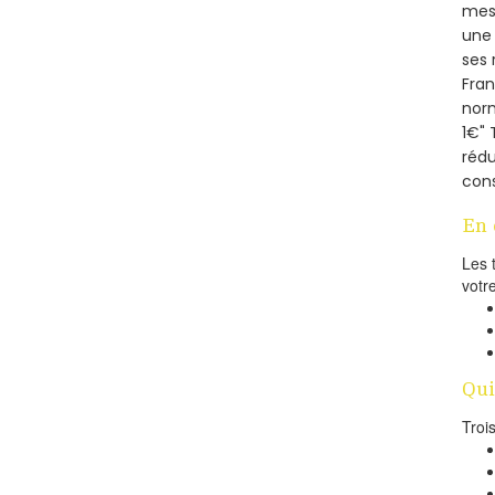
mesu
une 
ses 
Fra
norm
1€" 
rédu
cons
En 
Les 
votr
Qui
Troi