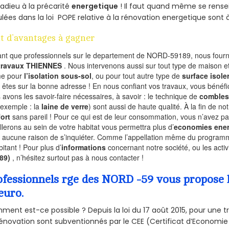
 adieu à la précarité
energetique
! Il faut quand même se rensei
ulées dans la loi POPE relative à la rénovation energetique sont 
t d’avantages à gagner
ant que professionnels sur le departement de NORD-59189, nous fourni
 travaux THIENNES
. Nous intervenons aussi sur tout type de maison et
e pour
l’isolation sous-sol
, ou pour tout autre type de
surface isole
 êtes sur la bonne adresse ! En nous confiant vos travaux, vous bénéfic
 avons les savoir-faire nécessaires, à savoir : le technique de
combles
 exemple : la
laine de verre
) sont aussi de haute qualité. À la fin de no
ort
sans pareil ! Pour ce qui est de leur consommation, vous n’avez p
allerons au sein de votre habitat vous permettra plus d’
economies ener
a aucune raison de s’inquiéter. Comme l’appellation même du programme 
bitant ! Pour plus d’
informations
concernant notre société, ou les act
189)
, n’hésitez surtout pas à nous contacter !
ofessionnels rge des NORD -59 vous propose l
euro.
ent est-ce possible ? Depuis la loi du 17 août 2015, pour une tr
énovation sont subventionnés par le CEE (Certificat d’Economie