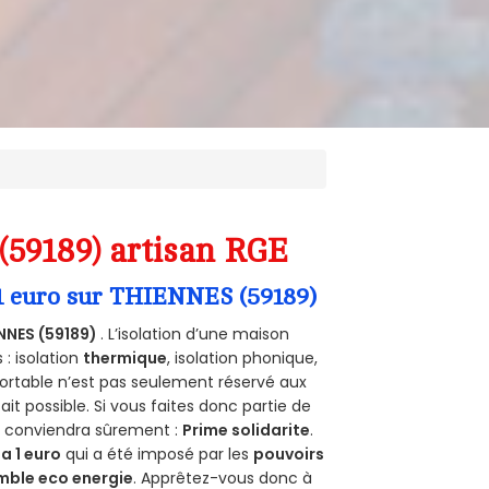
(59189) artisan RGE
 1 euro sur THIENNES (59189)
NNES (59189)
. L’isolation d’une maison
 : isolation
thermique
, isolation phonique,
ortable n’est pas seulement réservé aux
 fait possible. Si vous faites donc partie de
us conviendra sûrement :
Prime solidarite
.
a 1 euro
qui a été imposé par les
pouvoirs
mble eco energie
. Apprêtez-vous donc à