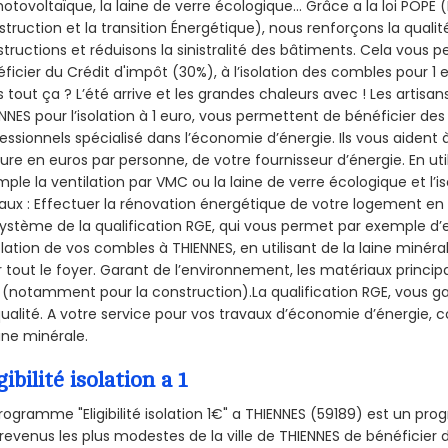
hotovoltaïque, la laine de verre écologique... Grâce a la loi POPE
truction et la
transition Énergétique), nous renforçons la quali
tructions et réduisons la sinistralité des bâtiments. Cela vous 
ficier du Crédit d'impôt (30%), à l’isolation des combles pour 1 eu
 tout ça ? L’été arrive et les grandes chaleurs avec ! Les artisans
NNES pour l’isolation à 1 euro, vous permettent de bénéficier des
essionnels spécialisé dans l’économie d’énergie. Ils vous aident à
ure en euros par personne, de votre fournisseur d’énergie. En uti
ple la ventilation par VMC ou la laine de verre écologique et l’
aux : Effectuer la rénovation énergétique de votre logement en 
ystème de la qualification RGE, qui vous permet par exemple d’
olation de vos combles à THIENNES, en utilisant de la laine minér
 tout le foyer. Garant de l’environnement, les matériaux principal
 (notamment pour la construction).La qualification RGE, vous ga
ualité. A votre service pour vos travaux d’économie d’énergie
aine minérale.
gibilité isolation a 1
rogramme "Eligibilité isolation 1€" a THIENNES (59189) est un p
revenus les plus modestes de la ville de THIENNES de bénéficier 