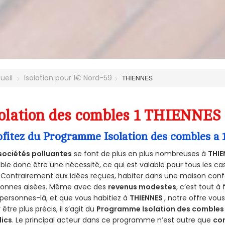
ueil
Isolation pour 1€ Nord-59
THIENNES
olation des combles 1 THIENNES 
ofitez du Programme Isolation des combles a
sociétés polluantes
se font de plus en plus nombreuses à
THIE
le donc être une nécessité, ce qui est valable pour tous les cas
 Contrairement aux idées reçues, habiter dans une maison conf
sonnes aisées. Même avec des
revenus modestes
, c’est tout à
personnes-là, et que vous habitiez à
THIENNES
, notre offre vo
 être plus précis, il s’agit du
Programme Isolation des combles 
lics
. Le principal acteur dans ce programme n’est autre que
co