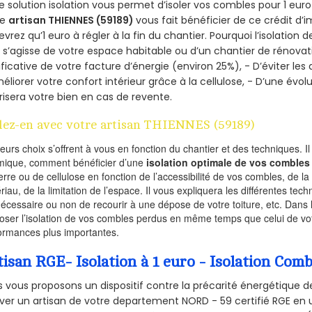
e solution isolation vous permet d’isoler vos combles pour 1 e
re
artisan THIENNES (59189)
vous fait bénéficier de ce crédit d’i
devrez qu’1 euro à régler à la fin du chantier. Pourquoi l’isolation 
l s’agisse de votre espace habitable ou d’un chantier de rénovati
ificative de votre facture d’énergie (environ 25%), - D’éviter le
éliorer votre confort intérieur grâce à la cellulose, - D’une év
risera votre bien en cas de revente.
lez-en avec votre artisan THIENNES (59189)
ieurs choix s’offrent à vous en fonction du chantier et des techniques. I
mique, comment bénéficier d’une
isolation optimale de vos combles
erre ou de cellulose en fonction de l’accessibilité de vos combles, de l
riau, de la limitation de l’espace. Il vous expliquera les différentes techn
nécessaire ou non de recourir à une dépose de votre toiture, etc. Dans 
oser l’isolation de vos combles perdus en même temps que celui de vot
ormances plus importantes.
tisan RGE- Isolation à 1 euro - Isolation Co
 vous proposons un dispositif contre la précarité énergétique de
ver un artisan de votre departement NORD - 59 certifié RGE en u