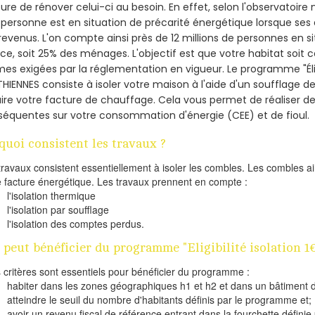
re de rénover celui-ci au besoin. En effet, selon l'observatoire
personne est en situation de précarité énergétique lorsque se
revenus. L'on compte ainsi près de 12 millions de personnes en s
nce, soit 25% des ménages.
L'objectif est que votre habitat soit
es exigées par la réglementation en vigueur. Le programme "Éligi
THIENNES consiste à isoler votre maison à l'aide d'un soufflage de
ire votre facture de chauffage. Cela vous permet de réaliser 
équentes sur votre consommation d'énergie (CEE) et de fioul.
quoi consistent les travaux ?
travaux consistent essentiellement à isoler les combles. Les combles 
e facture énergétique. Les travaux prennent en compte :
l'isolation thermique
l'isolation par soufflage
l'isolation des comptes perdus.
 peut bénéficier du programme "Eligibilité isolation 1
s critères sont essentiels pour bénéficier du programme :
habiter dans les zones géographiques h1 et h2 et dans un bâtiment d
atteindre le seuil du nombre d'habitants définis par le programme et;
avoir un revenu fiscal de référence entrant dans la fourchette définie p