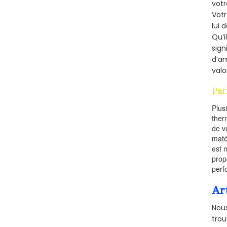
votr
Vot
lui 
Qu’i
sign
d’am
valo
Par
Plus
ther
de v
maté
est 
prop
perf
Ar
Nous
trou