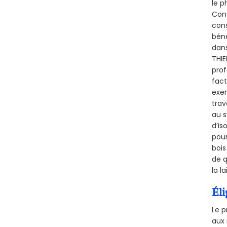
le p
Cons
cons
béné
dans
THIE
prof
fact
exem
trav
au s
d’is
pour
bois
de q
la l
Éli
Le p
aux 