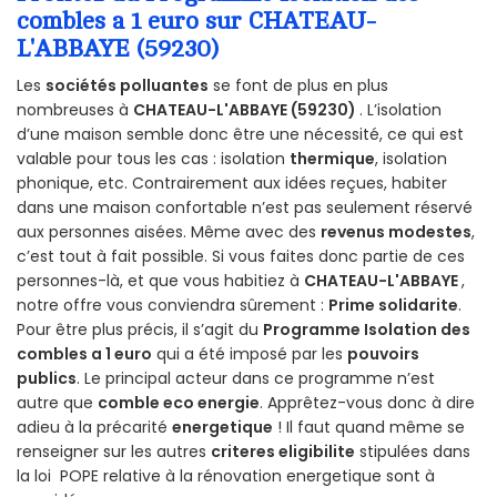
combles a 1 euro sur CHATEAU-
L'ABBAYE (59230)
Les
sociétés polluantes
se font de plus en plus
nombreuses à
CHATEAU-L'ABBAYE (59230)
. L’isolation
d’une maison semble donc être une nécessité, ce qui est
valable pour tous les cas : isolation
thermique
, isolation
phonique, etc. Contrairement aux idées reçues, habiter
dans une maison confortable n’est pas seulement réservé
aux personnes aisées. Même avec des
revenus modestes
,
c’est tout à fait possible. Si vous faites donc partie de ces
personnes-là, et que vous habitiez à
CHATEAU-L'ABBAYE
,
notre offre vous conviendra sûrement :
Prime solidarite
.
Pour être plus précis, il s’agit du
Programme Isolation des
combles a 1 euro
qui a été imposé par les
pouvoirs
publics
. Le principal acteur dans ce programme n’est
autre que
comble eco energie
. Apprêtez-vous donc à dire
adieu à la précarité
energetique
! Il faut quand même se
renseigner sur les autres
criteres eligibilite
stipulées dans
la loi POPE relative à la rénovation energetique sont à