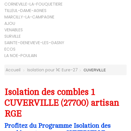
CORNEVILLE-LA-FOUQUETIERE
TILLEUL-DAME-AGNES
MARCILLY-LA-CAMPAGNE
AJOU
VENABLES
SURVILLE
SAINTE-GENEVIEVE-LES-GASNY
ECOS
LA NOE-POULAIN
Accueil
Isolation pour 1€ Eure-27
CUVERVILLE
Isolation des combles 1
CUVERVILLE (27700) artisan
RGE
Profitez du Programme Isolation des