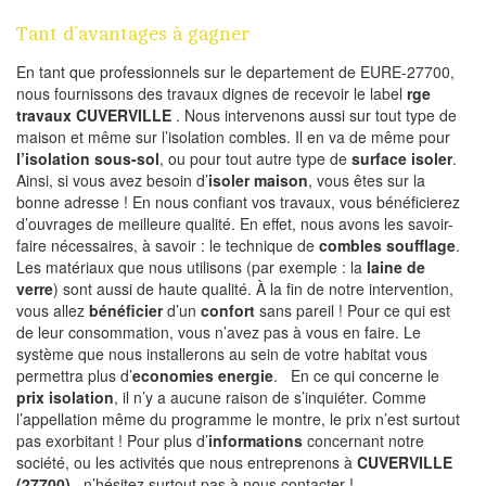
Tant d’avantages à gagner
En tant que professionnels sur le departement de EURE-27700,
nous fournissons des travaux dignes de recevoir le label
rge
travaux CUVERVILLE
. Nous intervenons aussi sur tout type de
maison et même sur l’isolation combles. Il en va de même pour
l’isolation sous-sol
, ou pour tout autre type de
surface isoler
.
Ainsi, si vous avez besoin d’
isoler maison
, vous êtes sur la
bonne adresse ! En nous confiant vos travaux, vous bénéficierez
d’ouvrages de meilleure qualité. En effet, nous avons les savoir-
faire nécessaires, à savoir : le technique de
combles soufflage
.
Les matériaux que nous utilisons (par exemple : la
laine de
verre
) sont aussi de haute qualité. À la fin de notre intervention,
vous allez
bénéficier
d’un
confort
sans pareil ! Pour ce qui est
de leur consommation, vous n’avez pas à vous en faire. Le
système que nous installerons au sein de votre habitat vous
permettra plus d’
economies energie
. En ce qui concerne le
prix isolation
, il n’y a aucune raison de s’inquiéter. Comme
l’appellation même du programme le montre, le prix n’est surtout
pas exorbitant ! Pour plus d’
informations
concernant notre
société, ou les activités que nous entreprenons à
CUVERVILLE
(27700)
, n’hésitez surtout pas à nous contacter !