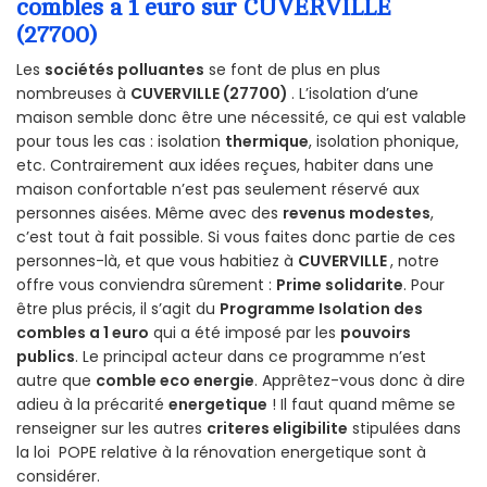
combles a 1 euro sur CUVERVILLE
(27700)
Les
sociétés polluantes
se font de plus en plus
nombreuses à
CUVERVILLE (27700)
. L’isolation d’une
maison semble donc être une nécessité, ce qui est valable
pour tous les cas : isolation
thermique
, isolation phonique,
etc. Contrairement aux idées reçues, habiter dans une
maison confortable n’est pas seulement réservé aux
personnes aisées. Même avec des
revenus modestes
,
c’est tout à fait possible. Si vous faites donc partie de ces
personnes-là, et que vous habitiez à
CUVERVILLE
, notre
offre vous conviendra sûrement :
Prime solidarite
. Pour
être plus précis, il s’agit du
Programme Isolation des
combles a 1 euro
qui a été imposé par les
pouvoirs
publics
. Le principal acteur dans ce programme n’est
autre que
comble eco energie
. Apprêtez-vous donc à dire
adieu à la précarité
energetique
! Il faut quand même se
renseigner sur les autres
criteres eligibilite
stipulées dans
la loi POPE relative à la rénovation energetique sont à
considérer.