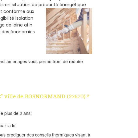
es en situation de précarité énergétique
oit conforme aux
bilité isolation
e de laine afin
er des économies
ainsi aménagés vous permettront de réduire
 1€" ville de BOSNORMAND (27670) ?
e plus de 2 ans;
ar la loi.
us prodiguer des conseils thermiques visant à