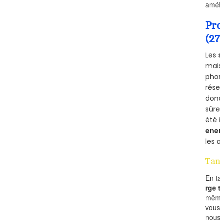
amél
Pr
(2
Les
mais
phon
rés
donc
sûr
été 
ene
les 
Tan
En t
rge
mêm
vous
nous