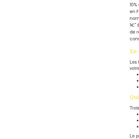
10% 
en 
norm
1€" 
de r
cons
En 
Les 
votr
Qui
Troi
Le p