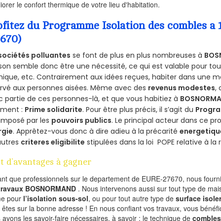
iorer le confort thermique de votre lieu d'habitation.
ofitez du Programme Isolation des combles
7670)
sociétés polluantes
se font de plus en plus nombreuses à
BOS
on semble donc être une nécessité, ce qui est valable pour tous 
ique, etc. Contrairement aux idées reçues, habiter dans une m
ervé aux personnes aisées. Même avec des
revenus modestes
,
 partie de ces personnes-là, et que vous habitiez à
BOSNORM
ement :
Prime solidarite
. Pour être plus précis, il s’agit du
Progra
imposé par les
pouvoirs publics
. Le principal acteur dans ce 
rgie
. Apprêtez-vous donc à dire adieu à la précarité
energetiqu
autres
criteres eligibilite
stipulées dans la loi POPE relative à l
t d’avantages à gagner
ant que professionnels sur le departement de EURE-27670, nous fournis
 travaux BOSNORMAND
. Nous intervenons aussi sur tout type de mai
e pour
l’isolation sous-sol
, ou pour tout autre type de
surface isole
 êtes sur la bonne adresse ! En nous confiant vos travaux, vous bénéfic
 avons les savoir-faire nécessaires, à savoir : le technique de
combles