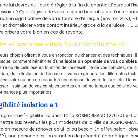
 ne lui devrez qu’1 euro à régler à la fin du chantier. Pourquoi l’i
ssaire ? Qu’il s’agisse de votre espace habitable ou d’un chantie
nution significative de votre facture d’énergie (environ 25%), - 
r et d’améliorer votre confort intérieur grâce à la cellulose, -
valorisera votre bien en cas de revente.
lez-en avec votre artisan BOSNORMAND (27670)
ieurs choix s’offrent à vous en fonction du chantier et des techniques. I
mique, comment bénéficier d’une
isolation optimale de vos combles
erre ou de cellulose en fonction de l’accessibilité de vos combles, de l
riau, de la limitation de l’espace. Il vous expliquera les différentes techn
nécessaire ou non de recourir à une dépose de votre toiture, etc. Dans 
oser l’isolation de vos combles perdus en même temps que celui de vot
ormances plus importantes.
gibilité isolation a 1
rogramme "Eligibilité isolation 1€" a BOSNORMAND (27670) est 
ettre aux revenus les plus modestes de la ville de BOSNORMAND
re en mesure de rénover celui-ci au besoin. En effet, selon l'ob
P), une personne est en situation de précarité énergétique lo