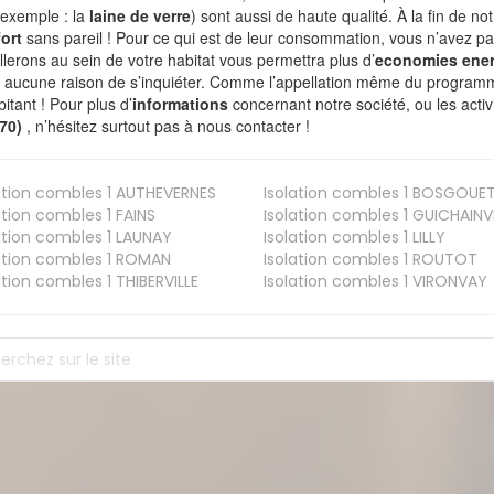
 exemple : la
laine de verre
) sont aussi de haute qualité. À la fin de no
ort
sans pareil ! Pour ce qui est de leur consommation, vous n’avez p
allerons au sein de votre habitat vous permettra plus d’
economies ener
a aucune raison de s’inquiéter. Comme l’appellation même du programme 
bitant ! Pour plus d’
informations
concernant notre société, ou les act
670)
, n’hésitez surtout pas à nous contacter !
ation combles 1
AUTHEVERNES
Isolation combles 1
BOSGOUE
ation combles 1
FAINS
Isolation combles 1
GUICHAINVI
ation combles 1
LAUNAY
Isolation combles 1
LILLY
ation combles 1
ROMAN
Isolation combles 1
ROUTOT
ation combles 1
THIBERVILLE
Isolation combles 1
VIRONVAY