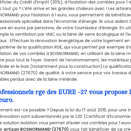
ficier du Crédit d'impôt (30%), à l’isolation des combles pour 1 eu
 tout ça ? L’été arrive et les grandes chaleurs avec ! Les artisans
ORMAND pour l’isolation à 1 euro, vous permettent de bénéficie
essionnels spécialisé dans l’économie d’énergie. Ils vous aident à
ure en euros par personne, de votre fournisseur d’énergie. En uti
ple la ventilation par VMC ou la laine de verre écologique et l’
aux : Effectuer la rénovation énergétique de votre logement en 
ystème de la qualification RGE, qui vous permet par exemple d’
olation de vos combles à BOSNORMAND, en utilisant de la laine m
ire pour tout le foyer. Garant de l’environnement, les matériaux p
rale et le bois (notamment pour la construction).La qualificati
ORMAND (27670) de qualité. A votre service pour vos travaux 
les perdus avec de la laine minérale.
ofessionnels rge des EURE -27 vous propose l
euro.
ent est-ce possible ? Depuis la loi du 17 août 2015, pour une tr
énovation sont subventionnés par le CEE (Certificat d’Economie
e solution isolation vous permet d’isoler vos combles pour 1 e
re
artisan BOSNORMAND (27670)
vous fait bénéficier de ce créd