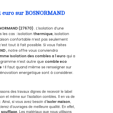
 a 1 euro sur BOSNORMAND
NORMAND (27670)
. L’isolation d’une
les cas : isolation
thermique
, isolation
aison confortable n’est pas seulement
 c’est tout à fait possible. Si vous faites
AND
, notre offre vous conviendra
mme Isolation des combles a 1 euro
qui a
programme n’est autre que
comble eco
e
! Il faut quand même se renseigner sur
a rénovation energetique sont à considérer.
sons des travaux dignes de recevoir le label
son et même sur l’isolation combles. Il en va de
r
. Ainsi, si vous avez besoin d’
isoler maison
,
ierez d’ouvrages de meilleure qualité. En effet,
 soufflage
. Les matériaux que nous utilisons