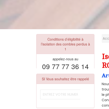
Acc
Conditions d’éligibilité à
l’isolation des combles perdus à
1
Is
appelez-nous au
09 77 77 36 14
R
Ar
SI Vous souhaitez être rappelé
Nous
trou
le p
Cons
cons