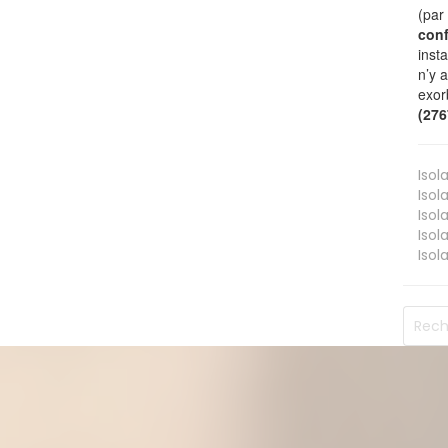
(par
conf
inst
n’y 
exor
(27
Isol
Isol
Isol
Isol
Isol