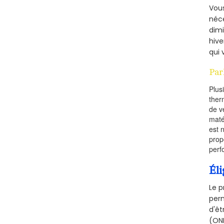
Vous
néce
dimi
hive
qui 
Par
Plus
ther
de v
maté
est 
prop
perf
Éli
Le p
perm
d'êt
(ONE