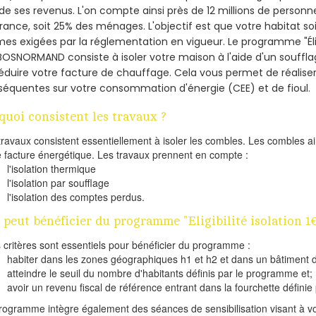
de ses revenus. L'on compte ainsi près de 12 millions de personn
France, soit 25% des ménages.
L'objectif est que votre habitat s
es exigées par la réglementation en vigueur. Le programme "Éligi
BOSNORMAND consiste à isoler votre maison à l'aide d'un soufflag
éduire votre facture de chauffage. Cela vous permet de réalis
équentes sur votre consommation d'énergie (CEE) et de fioul.
quoi consistent les travaux ?
travaux consistent essentiellement à isoler les combles. Les combles 
e facture énergétique. Les travaux prennent en compte :
l'isolation thermique
l'isolation par soufflage
l'isolation des comptes perdus.
 peut bénéficier du programme "Eligibilité isolation
s critères sont essentiels pour bénéficier du programme :
habiter dans les zones géographiques h1 et h2 et dans un bâtiment d
atteindre le seuil du nombre d'habitants définis par le programme et;
avoir un revenu fiscal de référence entrant dans la fourchette définie p
rogramme intègre également des séances de sensibilisation visant à vo