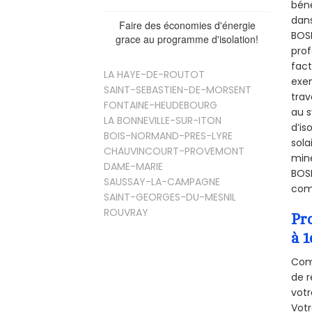
béné
dans
Faire des économies d'énergie
BOSN
grace au programme d'isolation!
prof
fact
LA HAYE-DE-ROUTOT
exem
SAINT-SEBASTIEN-DE-MORSENT
trav
FONTAINE-HEUDEBOURG
au s
LA BONNEVILLE-SUR-ITON
d’is
BOIS-NORMAND-PRES-LYRE
sola
CHAUVINCOURT-PROVEMONT
miné
DAME-MARIE
BOSN
SAUSSAY-LA-CAMPAGNE
comb
SAINT-GEORGES-DU-MESNIL
ROUVRAY
Pr
à 1
Comm
de r
votr
Vot