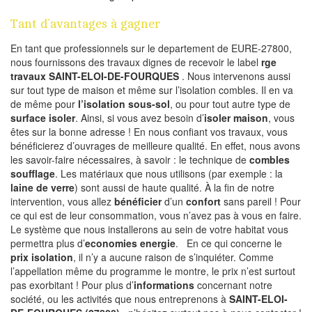
Tant d’avantages à gagner
En tant que professionnels sur le departement de EURE-27800,
nous fournissons des travaux dignes de recevoir le label
rge
travaux SAINT-ELOI-DE-FOURQUES
. Nous intervenons aussi
sur tout type de maison et même sur l’isolation combles. Il en va
de même pour
l’isolation sous-sol
, ou pour tout autre type de
surface isoler
. Ainsi, si vous avez besoin d’
isoler maison
, vous
êtes sur la bonne adresse ! En nous confiant vos travaux, vous
bénéficierez d’ouvrages de meilleure qualité. En effet, nous avons
les savoir-faire nécessaires, à savoir : le technique de
combles
soufflage
. Les matériaux que nous utilisons (par exemple : la
laine de verre
) sont aussi de haute qualité. À la fin de notre
intervention, vous allez
bénéficier
d’un
confort
sans pareil ! Pour
ce qui est de leur consommation, vous n’avez pas à vous en faire.
Le système que nous installerons au sein de votre habitat vous
permettra plus d’
economies energie
. En ce qui concerne le
prix isolation
, il n’y a aucune raison de s’inquiéter. Comme
l’appellation même du programme le montre, le prix n’est surtout
pas exorbitant ! Pour plus d’
informations
concernant notre
société, ou les activités que nous entreprenons à
SAINT-ELOI-