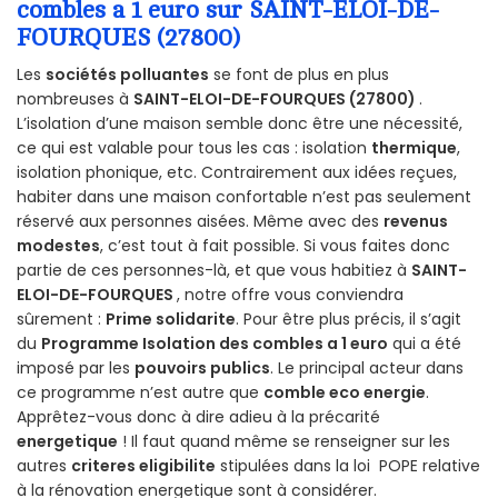
combles a 1 euro sur SAINT-ELOI-DE-
FOURQUES (27800)
Les
sociétés polluantes
se font de plus en plus
nombreuses à
SAINT-ELOI-DE-FOURQUES (27800)
.
L’isolation d’une maison semble donc être une nécessité,
ce qui est valable pour tous les cas : isolation
thermique
,
isolation phonique, etc. Contrairement aux idées reçues,
habiter dans une maison confortable n’est pas seulement
réservé aux personnes aisées. Même avec des
revenus
modestes
, c’est tout à fait possible. Si vous faites donc
partie de ces personnes-là, et que vous habitiez à
SAINT-
ELOI-DE-FOURQUES
, notre offre vous conviendra
sûrement :
Prime solidarite
. Pour être plus précis, il s’agit
du
Programme Isolation des combles a 1 euro
qui a été
imposé par les
pouvoirs publics
. Le principal acteur dans
ce programme n’est autre que
comble eco energie
.
Apprêtez-vous donc à dire adieu à la précarité
energetique
! Il faut quand même se renseigner sur les
autres
criteres eligibilite
stipulées dans la loi POPE relative
à la rénovation energetique sont à considérer.