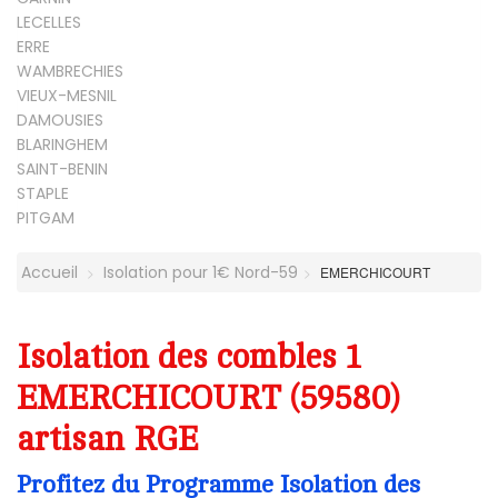
LECELLES
ERRE
WAMBRECHIES
VIEUX-MESNIL
DAMOUSIES
BLARINGHEM
SAINT-BENIN
STAPLE
PITGAM
Accueil
Isolation pour 1€ Nord-59
EMERCHICOURT
Isolation des combles 1
EMERCHICOURT (59580)
artisan RGE
Profitez du Programme Isolation des