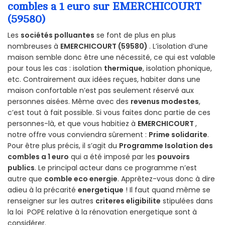
combles a 1 euro sur EMERCHICOURT
(59580)
Les
sociétés polluantes
se font de plus en plus
nombreuses à
EMERCHICOURT (59580)
. L’isolation d’une
maison semble donc être une nécessité, ce qui est valable
pour tous les cas : isolation
thermique
, isolation phonique,
etc. Contrairement aux idées reçues, habiter dans une
maison confortable n’est pas seulement réservé aux
personnes aisées. Même avec des
revenus modestes
,
c’est tout à fait possible. Si vous faites donc partie de ces
personnes-là, et que vous habitiez à
EMERCHICOURT
,
notre offre vous conviendra sûrement :
Prime solidarite
.
Pour être plus précis, il s’agit du
Programme Isolation des
combles a 1 euro
qui a été imposé par les
pouvoirs
publics
. Le principal acteur dans ce programme n’est
autre que
comble eco energie
. Apprêtez-vous donc à dire
adieu à la précarité
energetique
! Il faut quand même se
renseigner sur les autres
criteres eligibilite
stipulées dans
la loi POPE relative à la rénovation energetique sont à
considérer.