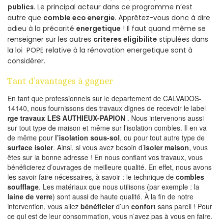
publics
. Le principal acteur dans ce programme n’est
autre que
comble eco energie
. Apprêtez-vous donc à dire
adieu à la précarité
energetique
! Il faut quand même se
renseigner sur les autres
criteres eligibilite
stipulées dans
la loi POPE relative à la rénovation energetique sont à
considérer.
Tant d’avantages à gagner
En tant que professionnels sur le departement de CALVADOS-
14140, nous fournissons des travaux dignes de recevoir le label
rge travaux LES AUTHIEUX-PAPION
. Nous intervenons aussi
sur tout type de maison et même sur l’isolation combles. Il en va
de même pour
l’isolation sous-sol
, ou pour tout autre type de
surface isoler
. Ainsi, si vous avez besoin d’
isoler maison
, vous
êtes sur la bonne adresse ! En nous confiant vos travaux, vous
bénéficierez d’ouvrages de meilleure qualité. En effet, nous avons
les savoir-faire nécessaires, à savoir : le technique de
combles
soufflage
. Les matériaux que nous utilisons (par exemple : la
laine de verre
) sont aussi de haute qualité. À la fin de notre
intervention, vous allez
bénéficier
d’un
confort
sans pareil ! Pour
ce qui est de leur consommation, vous n’avez pas à vous en faire.