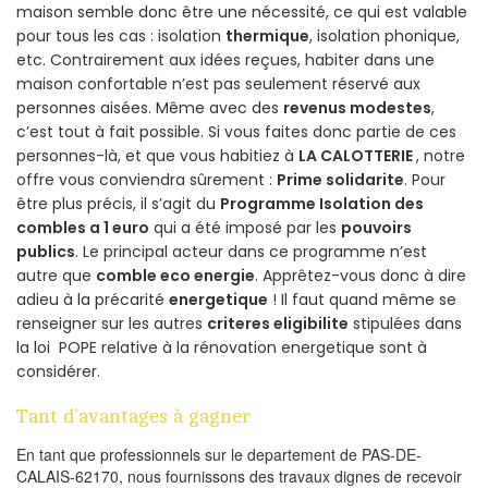
maison semble donc être une nécessité, ce qui est valable
pour tous les cas : isolation
thermique
, isolation phonique,
etc. Contrairement aux idées reçues, habiter dans une
maison confortable n’est pas seulement réservé aux
personnes aisées. Même avec des
revenus modestes
,
c’est tout à fait possible. Si vous faites donc partie de ces
personnes-là, et que vous habitiez à
LA CALOTTERIE
, notre
offre vous conviendra sûrement :
Prime solidarite
. Pour
être plus précis, il s’agit du
Programme Isolation des
combles a 1 euro
qui a été imposé par les
pouvoirs
publics
. Le principal acteur dans ce programme n’est
autre que
comble eco energie
. Apprêtez-vous donc à dire
adieu à la précarité
energetique
! Il faut quand même se
renseigner sur les autres
criteres eligibilite
stipulées dans
la loi POPE relative à la rénovation energetique sont à
considérer.
Tant d’avantages à gagner
En tant que professionnels sur le departement de PAS-DE-
CALAIS-62170, nous fournissons des travaux dignes de recevoir