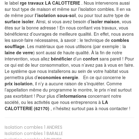
le label
rge travaux LA CALOTTERIE
. Nous intervenons aussi
sur tout type de maison et même sur l’isolation combles. Il en va
de même pour
l’isolation sous-sol
, ou pour tout autre type de
surface isoler
. Ainsi, si vous avez besoin d’
isoler maison
, vous
êtes sur la bonne adresse ! En nous confiant vos travaux, vous
bénéficierez d’ouvrages de meilleure qualité. En effet, nous avons
les savoir-faire nécessaires, à savoir : le technique de
combles
soufflage
. Les matériaux que nous utilisons (par exemple : la
laine de verre
) sont aussi de haute qualité. À la fin de notre
intervention, vous allez
bénéficier
d’un
confort
sans pareil ! Pour
ce qui est de leur consommation, vous n’avez pas à vous en faire.
Le système que nous installerons au sein de votre habitat vous
permettra plus d’
economies energie
. En ce qui concerne le
prix isolation
, il n’y a aucune raison de s’inquiéter. Comme
l’appellation même du programme le montre, le prix n’est surtout
pas exorbitant ! Pour plus d’
informations
concernant notre
société, ou les activités que nous entreprenons à
LA
CALOTTERIE (62170)
, n’hésitez surtout pas à nous contacter !
Isolation combles 1
ANDRES
Isolation combles 1
BARALLE