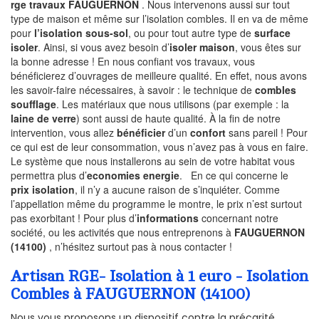
rge travaux FAUGUERNON
. Nous intervenons aussi sur tout
type de maison et même sur l’isolation combles. Il en va de même
pour
l’isolation sous-sol
, ou pour tout autre type de
surface
isoler
. Ainsi, si vous avez besoin d’
isoler maison
, vous êtes sur
la bonne adresse ! En nous confiant vos travaux, vous
bénéficierez d’ouvrages de meilleure qualité. En effet, nous avons
les savoir-faire nécessaires, à savoir : le technique de
combles
soufflage
. Les matériaux que nous utilisons (par exemple : la
laine de verre
) sont aussi de haute qualité. À la fin de notre
intervention, vous allez
bénéficier
d’un
confort
sans pareil ! Pour
ce qui est de leur consommation, vous n’avez pas à vous en faire.
Le système que nous installerons au sein de votre habitat vous
permettra plus d’
economies energie
. En ce qui concerne le
prix isolation
, il n’y a aucune raison de s’inquiéter. Comme
l’appellation même du programme le montre, le prix n’est surtout
pas exorbitant ! Pour plus d’
informations
concernant notre
société, ou les activités que nous entreprenons à
FAUGUERNON
(14100)
, n’hésitez surtout pas à nous contacter !
Artisan RGE- Isolation à 1 euro - Isolation
Combles à FAUGUERNON (14100)
Nous vous proposons un dispositif contre la précarité