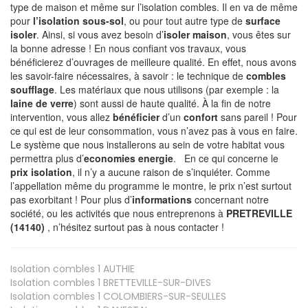
type de maison et même sur l’isolation combles. Il en va de même
pour
l’isolation sous-sol
, ou pour tout autre type de
surface
isoler
. Ainsi, si vous avez besoin d’
isoler maison
, vous êtes sur
la bonne adresse ! En nous confiant vos travaux, vous
bénéficierez d’ouvrages de meilleure qualité. En effet, nous avons
les savoir-faire nécessaires, à savoir : le technique de
combles
soufflage
. Les matériaux que nous utilisons (par exemple : la
laine de verre
) sont aussi de haute qualité. À la fin de notre
intervention, vous allez
bénéficier
d’un
confort
sans pareil ! Pour
ce qui est de leur consommation, vous n’avez pas à vous en faire.
Le système que nous installerons au sein de votre habitat vous
permettra plus d’
economies energie
. En ce qui concerne le
prix isolation
, il n’y a aucune raison de s’inquiéter. Comme
l’appellation même du programme le montre, le prix n’est surtout
pas exorbitant ! Pour plus d’
informations
concernant notre
société, ou les activités que nous entreprenons à
PRETREVILLE
(14140)
, n’hésitez surtout pas à nous contacter !
Isolation combles 1
AUTHIE
Isolation combles 1
BRETTEVILLE-SUR-DIVES
Isolation combles 1
COLOMBIERS-SUR-SEULLES