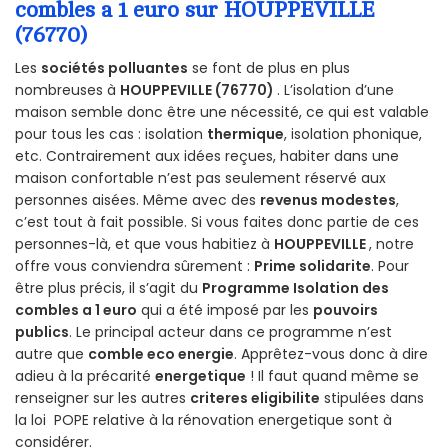
combles a 1 euro sur HOUPPEVILLE
(76770)
Les
sociétés polluantes
se font de plus en plus
nombreuses à
HOUPPEVILLE (76770)
. L’isolation d’une
maison semble donc être une nécessité, ce qui est valable
pour tous les cas : isolation
thermique
, isolation phonique,
etc. Contrairement aux idées reçues, habiter dans une
maison confortable n’est pas seulement réservé aux
personnes aisées. Même avec des
revenus modestes
,
c’est tout à fait possible. Si vous faites donc partie de ces
personnes-là, et que vous habitiez à
HOUPPEVILLE
, notre
offre vous conviendra sûrement :
Prime solidarite
. Pour
être plus précis, il s’agit du
Programme Isolation des
combles a 1 euro
qui a été imposé par les
pouvoirs
publics
. Le principal acteur dans ce programme n’est
autre que
comble eco energie
. Apprêtez-vous donc à dire
adieu à la précarité
energetique
! Il faut quand même se
renseigner sur les autres
criteres eligibilite
stipulées dans
la loi POPE relative à la rénovation energetique sont à
considérer.