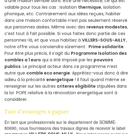
d’une maison semble donc être une nécessité, ce qui est
valable pour tous les cas : isolation
thermique
, isolation
phonique, etc. Contrairement aux idées reçues, habiter
dans une maison confortable n’est pas seulement réservé
aux personnes aisées. Même avec des
revenus modestes
,
c’est tout à fait possible. Si vous faites donc partie de ces
personnes-là, et que vous habitiez à
VILLERS-SOUS-AILLY
,
notre offre vous conviendra sûrement :
Prime solidarite
.
Pour être plus précis, il s’agit du
Programme Isolation des
combles a 1 euro
qui a été imposé par les
pouvoirs
publics
. Le principal acteur dans ce programme n’est
autre que
comble eco energie
. Apprêtez-vous donc à dire
adieu à la précarité
energetique
! Il faut quand même se
renseigner sur les autres
criteres eligibilite
stipulées dans
la loi POPE relative à la rénovation energetique sont à
considérer.
Tant d’avantages à gagner
En tant que professionnels sur le departement de SOMME-
80690, nous fournissons des travaux dignes de recevoir le label