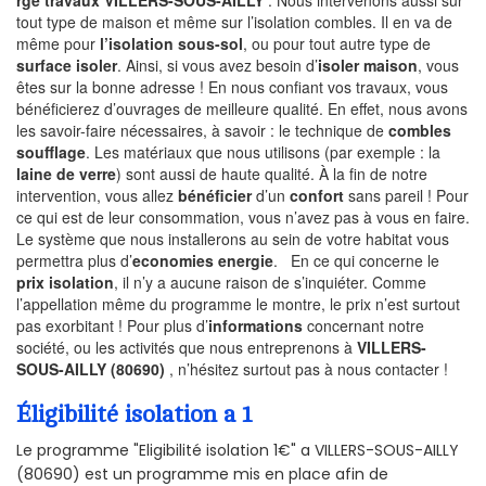
rge travaux VILLERS-SOUS-AILLY
. Nous intervenons aussi sur
tout type de maison et même sur l’isolation combles. Il en va de
même pour
l’isolation sous-sol
, ou pour tout autre type de
surface isoler
. Ainsi, si vous avez besoin d’
isoler maison
, vous
êtes sur la bonne adresse ! En nous confiant vos travaux, vous
bénéficierez d’ouvrages de meilleure qualité. En effet, nous avons
les savoir-faire nécessaires, à savoir : le technique de
combles
soufflage
. Les matériaux que nous utilisons (par exemple : la
laine de verre
) sont aussi de haute qualité. À la fin de notre
intervention, vous allez
bénéficier
d’un
confort
sans pareil ! Pour
ce qui est de leur consommation, vous n’avez pas à vous en faire.
Le système que nous installerons au sein de votre habitat vous
permettra plus d’
economies energie
. En ce qui concerne le
prix isolation
, il n’y a aucune raison de s’inquiéter. Comme
l’appellation même du programme le montre, le prix n’est surtout
pas exorbitant ! Pour plus d’
informations
concernant notre
société, ou les activités que nous entreprenons à
VILLERS-
SOUS-AILLY (80690)
, n’hésitez surtout pas à nous contacter !
Éligibilité isolation a 1
Le programme "Eligibilité isolation 1€" a VILLERS-SOUS-AILLY
(80690) est un programme mis en place afin de