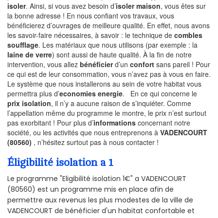
isoler
. Ainsi, si vous avez besoin d’
isoler maison
, vous êtes sur
la bonne adresse ! En nous confiant vos travaux, vous
bénéficierez d’ouvrages de meilleure qualité. En effet, nous avons
les savoir-faire nécessaires, à savoir : le technique de
combles
soufflage
. Les matériaux que nous utilisons (par exemple : la
laine de verre
) sont aussi de haute qualité. À la fin de notre
intervention, vous allez
bénéficier
d’un
confort
sans pareil ! Pour
ce qui est de leur consommation, vous n’avez pas à vous en faire.
Le système que nous installerons au sein de votre habitat vous
permettra plus d’
economies energie
. En ce qui concerne le
prix isolation
, il n’y a aucune raison de s’inquiéter. Comme
l’appellation même du programme le montre, le prix n’est surtout
pas exorbitant ! Pour plus d’
informations
concernant notre
société, ou les activités que nous entreprenons à
VADENCOURT
(80560)
, n’hésitez surtout pas à nous contacter !
Éligibilité isolation a 1
Le programme "Eligibilité isolation 1€" a VADENCOURT
(80560) est un programme mis en place afin de
permettre aux revenus les plus modestes de la ville de
VADENCOURT de bénéficier d'un habitat confortable et