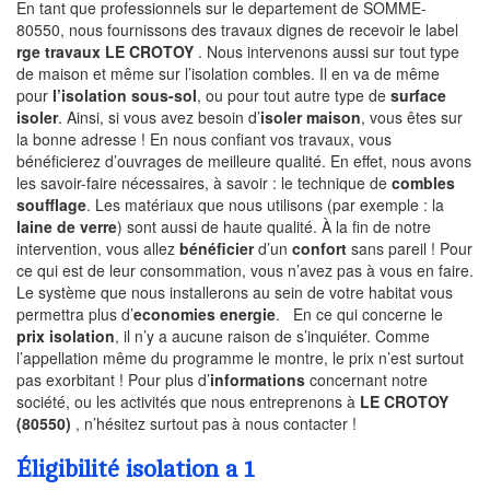
En tant que professionnels sur le departement de SOMME-
80550, nous fournissons des travaux dignes de recevoir le label
rge travaux LE CROTOY
. Nous intervenons aussi sur tout type
de maison et même sur l’isolation combles. Il en va de même
pour
l’isolation sous-sol
, ou pour tout autre type de
surface
isoler
. Ainsi, si vous avez besoin d’
isoler maison
, vous êtes sur
la bonne adresse ! En nous confiant vos travaux, vous
bénéficierez d’ouvrages de meilleure qualité. En effet, nous avons
les savoir-faire nécessaires, à savoir : le technique de
combles
soufflage
. Les matériaux que nous utilisons (par exemple : la
laine de verre
) sont aussi de haute qualité. À la fin de notre
intervention, vous allez
bénéficier
d’un
confort
sans pareil ! Pour
ce qui est de leur consommation, vous n’avez pas à vous en faire.
Le système que nous installerons au sein de votre habitat vous
permettra plus d’
economies energie
. En ce qui concerne le
prix isolation
, il n’y a aucune raison de s’inquiéter. Comme
l’appellation même du programme le montre, le prix n’est surtout
pas exorbitant ! Pour plus d’
informations
concernant notre
société, ou les activités que nous entreprenons à
LE CROTOY
(80550)
, n’hésitez surtout pas à nous contacter !
Éligibilité isolation a 1