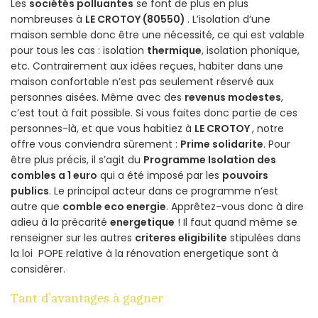
Les
sociétés polluantes
se font de plus en plus
nombreuses à
LE CROTOY (80550)
. L’isolation d’une
maison semble donc être une nécessité, ce qui est valable
pour tous les cas : isolation
thermique
, isolation phonique,
etc. Contrairement aux idées reçues, habiter dans une
maison confortable n’est pas seulement réservé aux
personnes aisées. Même avec des
revenus modestes
,
c’est tout à fait possible. Si vous faites donc partie de ces
personnes-là, et que vous habitiez à
LE CROTOY
, notre
offre vous conviendra sûrement :
Prime solidarite
. Pour
être plus précis, il s’agit du
Programme Isolation des
combles a 1 euro
qui a été imposé par les
pouvoirs
publics
. Le principal acteur dans ce programme n’est
autre que
comble eco energie
. Apprêtez-vous donc à dire
adieu à la précarité
energetique
! Il faut quand même se
renseigner sur les autres
criteres eligibilite
stipulées dans
la loi POPE relative à la rénovation energetique sont à
considérer.
Tant d’avantages à gagner