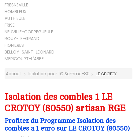
FRESNEVILLE
HOMBLEUX
AUTHIEULE
FRISE
NEUVILLE-COPPEGUEULE
ROUY-LE-GRAND
FIGNIERES
BELLOY-SAINT-LEONARD
MERICOURT-L'ABBE
Accueil
Isolation pour 1€ Somme-80
LE CROTOY
Isolation des combles 1 LE
CROTOY (80550) artisan RGE
Profitez du Programme Isolation des
combles a 1 euro sur LE CROTOY (80550)