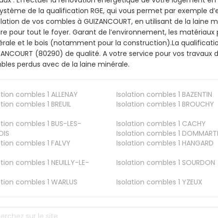
ystème de la qualification RGE, qui vous permet par exemple d’
olation de vos combles à GUIZANCOURT, en utilisant de la laine 
ire pour tout le foyer. Garant de l’environnement, les matériaux p
rale et le bois (notamment pour la construction).La qualificati
ANCOURT (80290) de qualité. A votre service pour vos travaux 
les perdus avec de la laine minérale.
ation combles 1
ALLENAY
Isolation combles 1
BAZENTIN
ation combles 1
BREUIL
Isolation combles 1
BROUCHY
ation combles 1
BUS-LES-
Isolation combles 1
CACHY
OIS
Isolation combles 1
DOMMART
ation combles 1
FALVY
Isolation combles 1
HANGARD
ation combles 1
NEUILLY-LE-
Isolation combles 1
SOURDON
ation combles 1
WARLUS
Isolation combles 1
YZEUX