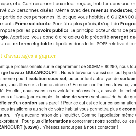
ique, etc. Contrairement aux idées reçues, habiter dans une m
ervé aux personnes aisées. Même avec des
revenus modestes
,
 partie de ces personnes-là, et que vous habitiez à
GUIZANCO
ement :
Prime solidarite
. Pour être plus précis, il s’agit du
Progra
imposé par les
pouvoirs publics
. Le principal acteur dans ce 
rgie
. Apprêtez-vous donc à dire adieu à la précarité
energetiqu
autres
criteres eligibilite
stipulées dans la loi POPE relative à l
t d’avantages à gagner
ant que professionnels sur le departement de SOMME-80290, nous four
l
rge travaux GUIZANCOURT
. Nous intervenons aussi sur tout type d
de même pour
l’isolation sous-sol
, ou pour tout autre type de
surface
son
, vous êtes sur la bonne adresse ! En nous confiant vos travaux, v
ité. En effet, nous avons les savoir-faire nécessaires, à savoir : le tech
nous utilisons (par exemple : la
laine de verre
) sont aussi de haute qual
ficier
d’un
confort
sans pareil ! Pour ce qui est de leur consommation
nous installerons au sein de votre habitat vous permettra plus d’
econo
ation
, il n’y a aucune raison de s’inquiéter. Comme l’appellation même 
exorbitant ! Pour plus d’
informations
concernant notre société, ou les 
ZANCOURT (80290)
, n’hésitez surtout pas à nous contacter !