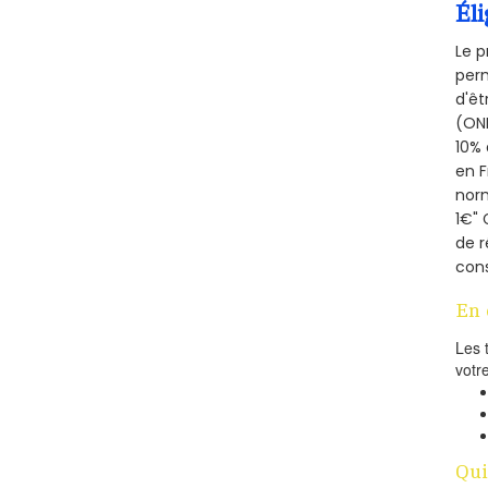
Éli
Le p
perm
d'êt
(ONE
10% 
en 
norm
1€" 
de r
cons
En 
Les 
votr
Qui