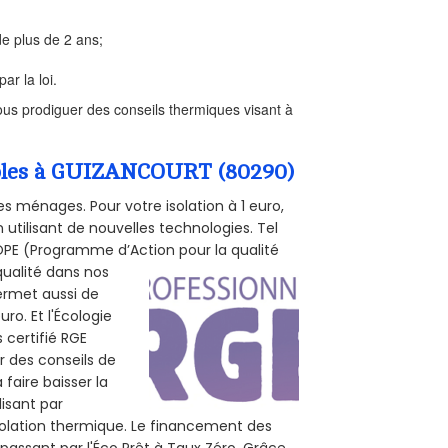
e plus de 2 ans;
ar la loi.
us prodiguer des conseils thermiques visant à
ombles à GUIZANCOURT (80290)
s ménages. Pour votre isolation à 1 euro,
utilisant de nouvelles technologies. Tel
 POPE (Programme d’Action pour la qualité
qualité dans nos
permet aussi de
ro. Et l'Écologie
 certifié RGE
r des conseils de
 faire baisser la
lisant par
isolation thermique. Le financement des
passant par l'Éco Prêt à Taux Zéro. Grâce