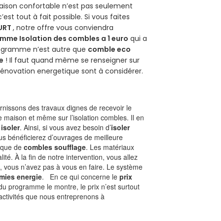
aison confortable n’est pas seulement
 c’est tout à fait possible. Si vous faites
URT
, notre offre vous conviendra
mme Isolation des combles a 1 euro
qui a
programme n’est autre que
comble eco
e
! Il faut quand même se renseigner sur
a rénovation energetique sont à considérer.
nissons des travaux dignes de recevoir le
e maison et même sur l’isolation combles. Il en
 isoler
. Ainsi, si vous avez besoin d’
isoler
ous bénéficierez d’ouvrages de meilleure
nique de
combles soufflage
. Les matériaux
ité. À la fin de notre intervention, vous allez
, vous n’avez pas à vous en faire. Le système
mies energie
. En ce qui concerne le
prix
du programme le montre, le prix n’est surtout
activités que nous entreprenons à