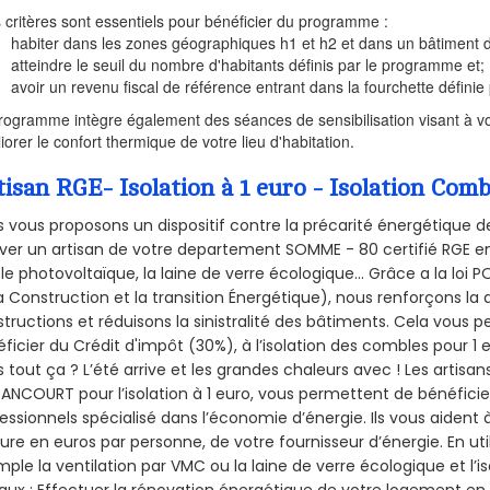
s critères sont essentiels pour bénéficier du programme :
habiter dans les zones géographiques h1 et h2 et dans un bâtiment d
atteindre le seuil du nombre d'habitants définis par le programme et;
avoir un revenu fiscal de référence entrant dans la fourchette définie p
rogramme intègre également des séances de sensibilisation visant à vo
iorer le confort thermique de votre lieu d'habitation.
tisan RGE- Isolation à 1 euro - Isolation C
 vous proposons un dispositif contre la précarité énergétique de
ver un artisan de votre departement SOMME - 80 certifié RGE en 
le photovoltaïque, la laine de verre écologique... Grâce a la loi
a Construction et la
transition Énergétique), nous renforçons la 
tructions et réduisons la sinistralité des bâtiments. Cela vous 
ficier du Crédit d'impôt (30%), à l’isolation des combles pour 1 eu
 tout ça ? L’été arrive et les grandes chaleurs avec ! Les artisans
ANCOURT pour l’isolation à 1 euro, vous permettent de bénéficie
essionnels spécialisé dans l’économie d’énergie. Ils vous aident à
ure en euros par personne, de votre fournisseur d’énergie. En uti
ple la ventilation par VMC ou la laine de verre écologique et l’
aux : Effectuer la rénovation énergétique de votre logement en 