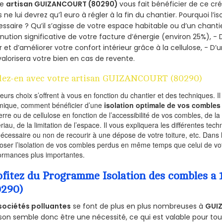
re
artisan GUIZANCOURT (80290)
vous fait bénéficier de ce cré
 ne lui devrez qu’1 euro à régler à la fin du chantier. Pourquoi l’i
ssaire ? Qu’il s’agisse de votre espace habitable ou d’un chantie
nution significative de votre facture d’énergie (environ 25%), - 
r et d’améliorer votre confort intérieur grâce à la cellulose, -
valorisera votre bien en cas de revente.
lez-en avec votre artisan GUIZANCOURT (80290)
ieurs choix s’offrent à vous en fonction du chantier et des techniques. I
mique, comment bénéficier d’une
isolation optimale de vos combles
erre ou de cellulose en fonction de l’accessibilité de vos combles, de l
riau, de la limitation de l’espace. Il vous expliquera les différentes techn
nécessaire ou non de recourir à une dépose de votre toiture, etc. Dans 
oser l’isolation de vos combles perdus en même temps que celui de vot
ormances plus importantes.
ofitez du Programme Isolation des combles
0290)
sociétés polluantes
se font de plus en plus nombreuses à
GUI
on semble donc être une nécessité, ce qui est valable pour tous 