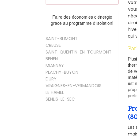
Vot
Vous
néce
Faire des économies d'énergie
dimi
grace au programme d'isolation!
hive
qui 
SAINT-BLIMONT
CREUSE
Par
SAINT-QUENTIN-EN-TOURMONT
BEHEN
Plus
ther
MIANNAY
de v
PLACHY-BUYON
maté
DURY
est 
VRAIGNES-EN-VERMANDOIS
prop
LE HAMEL
perf
SENLIS-LE-SEC
Pr
(8
Les
mais