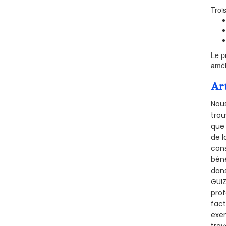
Troi
Le p
amél
Ar
Nous
trou
que 
de l
cons
béné
dans
GUIZ
prof
fact
exem
trav