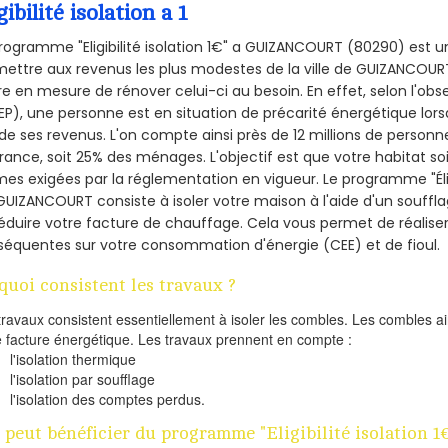
gibilité isolation a 1
rogramme "Eligibilité isolation 1€" a GUIZANCOURT (80290) est
ettre aux revenus les plus modestes de la ville de GUIZANCOURT
re en mesure de rénover celui-ci au besoin. En effet, selon l'ob
P), une personne est en situation de précarité énergétique lo
de ses revenus. L'on compte ainsi près de 12 millions de personn
France, soit 25% des ménages.
L'objectif est que votre habitat s
es exigées par la réglementation en vigueur. Le programme "Éligi
GUIZANCOURT consiste à isoler votre maison à l'aide d'un souffla
éduire votre facture de chauffage. Cela vous permet de réalis
équentes sur votre consommation d'énergie (CEE) et de fioul.
quoi consistent les travaux ?
travaux consistent essentiellement à isoler les combles. Les combles 
e facture énergétique. Les travaux prennent en compte :
l'isolation thermique
l'isolation par soufflage
l'isolation des comptes perdus.
 peut bénéficier du programme "Eligibilité isolation