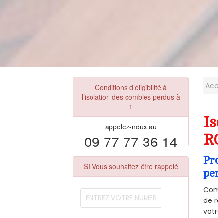
Acc
Conditions d’éligibilité à
l’isolation des combles perdus à
1
Is
appelez-nous au
09 77 77 36 14
R
Pr
SI Vous souhaitez être rappelé
pe
Comm
de r
votr