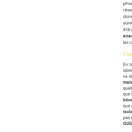
phon
rés
donc
sûr
été 
ene
les 
Tan
En t
labe
va 
mai
qual
que 
béné
que 
isol
pas 
GUI