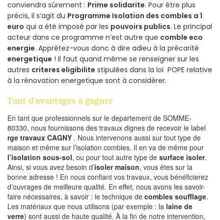
conviendra sûrement :
Prime solidarite
. Pour être plus
précis, il s’agit du
Programme Isolation des combles a 1
euro
qui a été imposé par les
pouvoirs publics
. Le principal
acteur dans ce programme n’est autre que
comble eco
energie
. Apprêtez-vous donc à dire adieu à la précarité
energetique
! Il faut quand même se renseigner sur les
autres
criteres eligibilite
stipulées dans la loi POPE relative
à la rénovation energetique sont à considérer.
Tant d’avantages à gagner
En tant que professionnels sur le departement de SOMME-
80330, nous fournissons des travaux dignes de recevoir le label
rge travaux CAGNY
. Nous intervenons aussi sur tout type de
maison et même sur l’isolation combles. Il en va de même pour
l’isolation sous-sol
, ou pour tout autre type de
surface isoler
.
Ainsi, si vous avez besoin d’
isoler maison
, vous êtes sur la
bonne adresse ! En nous confiant vos travaux, vous bénéficierez
d’ouvrages de meilleure qualité. En effet, nous avons les savoir-
faire nécessaires, à savoir : le technique de
combles soufflage
.
Les matériaux que nous utilisons (par exemple : la
laine de
verre
) sont aussi de haute qualité. À la fin de notre intervention,