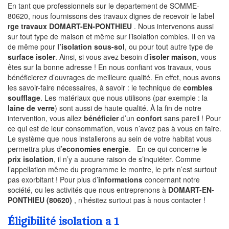
En tant que professionnels sur le departement de SOMME-
80620, nous fournissons des travaux dignes de recevoir le label
rge travaux DOMART-EN-PONTHIEU
. Nous intervenons aussi
sur tout type de maison et même sur l’isolation combles. Il en va
de même pour
l’isolation sous-sol
, ou pour tout autre type de
surface isoler
. Ainsi, si vous avez besoin d’
isoler maison
, vous
êtes sur la bonne adresse ! En nous confiant vos travaux, vous
bénéficierez d’ouvrages de meilleure qualité. En effet, nous avons
les savoir-faire nécessaires, à savoir : le technique de
combles
soufflage
. Les matériaux que nous utilisons (par exemple : la
laine de verre
) sont aussi de haute qualité. À la fin de notre
intervention, vous allez
bénéficier
d’un
confort
sans pareil ! Pour
ce qui est de leur consommation, vous n’avez pas à vous en faire.
Le système que nous installerons au sein de votre habitat vous
permettra plus d’
economies energie
. En ce qui concerne le
prix isolation
, il n’y a aucune raison de s’inquiéter. Comme
l’appellation même du programme le montre, le prix n’est surtout
pas exorbitant ! Pour plus d’
informations
concernant notre
société, ou les activités que nous entreprenons à
DOMART-EN-
PONTHIEU (80620)
, n’hésitez surtout pas à nous contacter !
Éligibilité isolation a 1