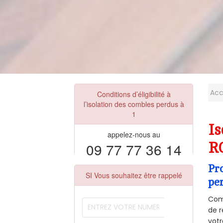
Acc
Conditions d’éligibilité à
l’isolation des combles perdus à
1
Is
appelez-nous au
09 77 77 36 14
R
Pr
SI Vous souhaitez être rappelé
pe
Comm
de r
votr