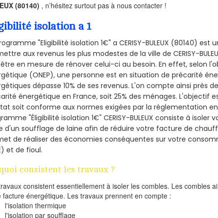
EUX (80140)
, n’hésitez surtout pas à nous contacter !
gibilité isolation a 1
rogramme "Eligibilité isolation 1€" a CERISY-BULEUX (80140) est
ettre aux revenus les plus modestes de la ville de CERISY-BULEU
'être en mesure de rénover celui-ci au besoin. En effet, selon l'
gétique (ONEP), une personne est en situation de précarité én
gétiques dépasse 10% de ses revenus. L'on compte ainsi près de 
arité énergétique en France, soit 25% des ménages.
L'objectif 
tat soit conforme aux normes exigées par la réglementation en 
ramme "Éligibilité isolation 1€" CERISY-BULEUX consiste à isoler 
de d'un soufflage de laine afin de réduire votre facture de chauf
met de réaliser des économies conséquentes sur votre consom
) et de fioul.
quoi consistent les travaux ?
travaux consistent essentiellement à isoler les combles. Les combles 
e facture énergétique. Les travaux prennent en compte :
l'isolation thermique
l'isolation par soufflage