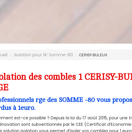
ueil
Isolation pour 1€ Somme-80
CERISY-BULEUX
olation des combles 1 CERISY-BU
GE
ofessionnels rge des SOMME -80 vous propose 
rdus à 1euro.
ent est-ce possible ? Depuis la loi du 17 août 2015, pour une tr
énovation sont subventionnés par le CEE (Certificat d’Economie
e solution isolation vous permet d’isoler vos combles pour 1 e