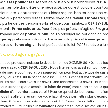
sociétés polluantes
se font de plus en plus nombreuses à
CERI
on semble donc être une nécessité, ce qui est valable pour tous 
ique, etc. Contrairement aux idées reçues, habiter dans une m
ervé aux personnes aisées. Même avec des
revenus modestes
,
 partie de ces personnes-là, et que vous habitiez à
CERISY-BU
ement :
Prime solidarite
. Pour être plus précis, il s’agit du
Progra
imposé par les
pouvoirs publics
. Le principal acteur dans ce 
rgie
. Apprêtez-vous donc à dire adieu à la précarité
energetiqu
autres
criteres eligibilite
stipulées dans la loi POPE relative à l
t d’avantages à gagner
ant que professionnels sur le departement de SOMME-80140, nous four
l
rge travaux CERISY-BULEUX
. Nous intervenons aussi sur tout type 
va de même pour
l’isolation sous-sol
, ou pour tout autre type de
surf
son
, vous êtes sur la bonne adresse ! En nous confiant vos travaux, v
ité. En effet, nous avons les savoir-faire nécessaires, à savoir : le tech
nous utilisons (par exemple : la
laine de verre
) sont aussi de haute qual
ficier
d’un
confort
sans pareil ! Pour ce qui est de leur consommation
nous installerons au sein de votre habitat vous permettra plus d’
econo
ation
, il n’y a aucune raison de s’inquiéter. Comme l’appellation même 
exorbitant ! Pour plus d’
informations
concernant notre société, ou les