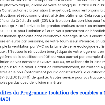
le photovoltaïque, la laine de verre écologique... Grâce a la loi
a Construction et la
transition Énergétique), nous renforçons la 
tructions et réduisons la sinistralité des bâtiments. Cela vous 
ficier du Crédit d'impôt (30%), à l’isolation des combles pour 1 eu
 tout ça ? L’été arrive et les grandes chaleurs avec ! Les artisans
SY-BULEUX pour l’isolation à 1 euro, vous permettent de bénéfici
essionnels spécialisé dans l’économie d’énergie. Ils vous aident à
ure en euros par personne, de votre fournisseur d’énergie. En uti
ple la ventilation par VMC ou la laine de verre écologique et l’
aux : Effectuer la rénovation énergétique de votre logement en 
ystème de la qualification RGE, qui vous permet par exemple d’
olation de vos combles à CERISY-BULEUX, en utilisant de la laine
ire pour tout le foyer. Garant de l’environnement, les matériaux p
rale et le bois (notamment pour la construction).La qualificati
SY-BULEUX (80140) de qualité. A votre service pour vos travaux
les perdus avec de la laine minérale.
ofitez du Programme Isolation des combles 
0140)