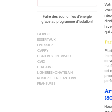
Vot
Vous
néce
Faire des économies d'énergie
dimi
grace au programme d'isolation!
hive
qui 
GORGES
ESSERTAUX
Par
EPLESSIER
CAPPY
Plus
ther
LIGNIERES-EN-VIMEU
de v
CAIX
maté
ETREJUST
est 
LIGNIERES-CHATELAIN
prop
ROSIERES-EN-SANTERRE
perf
FRANSURES
Ar
(8
Nous
trou