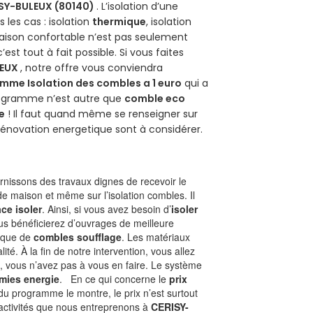
SY-BULEUX (80140)
. L’isolation d’une
les cas : isolation
thermique
, isolation
aison confortable n’est pas seulement
 c’est tout à fait possible. Si vous faites
LEUX
, notre offre vous conviendra
mme Isolation des combles a 1 euro
qui a
programme n’est autre que
comble eco
e
! Il faut quand même se renseigner sur
a rénovation energetique sont à considérer.
nissons des travaux dignes de recevoir le
de maison et même sur l’isolation combles. Il
ace isoler
. Ainsi, si vous avez besoin d’
isoler
ous bénéficierez d’ouvrages de meilleure
nique de
combles soufflage
. Les matériaux
ité. À la fin de notre intervention, vous allez
, vous n’avez pas à vous en faire. Le système
mies energie
. En ce qui concerne le
prix
du programme le montre, le prix n’est surtout
 activités que nous entreprenons à
CERISY-