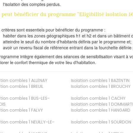
l'isolation des comptes perdus.
 peut bénéficier du programme "Eligibilité isolation
s critères sont essentiels pour bénéficier du programme :
habiter dans les zones géographiques h1 et h2 et dans un bâtiment d
atteindre le seuil du nombre d'habitants définis par le programme et;
avoir un revenu fiscal de référence entrant dans la fourchette définie p
rogramme intègre également des séances de sensibilisation visant à vo
iorer le confort thermique de votre lieu d'habitation.
ation combles 1
ALLENAY
Isolation combles 1
BAZENTIN
ation combles 1
BREUIL
Isolation combles 1
BROUCHY
ation combles 1
BUS-LES-
Isolation combles 1
CACHY
OIS
Isolation combles 1
DOMMART
ation combles 1
FALVY
Isolation combles 1
HANGARD
ation combles 1
NEUILLY-LE-
Isolation combles 1
SOURDON