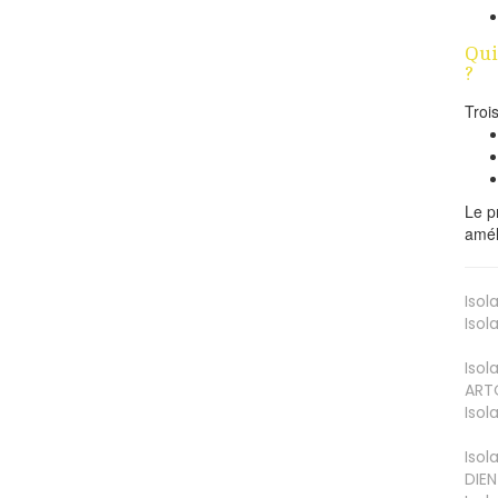
Qui
?
Troi
Le p
amél
Isol
Isol
Isol
ART
Isol
Isol
DIEN