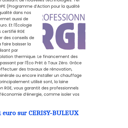
 POPE (Programme d’Action pour la qualité
qualité dans nos
permet aussi de
ro. Et l'Écologie
 certifié RGE
er des conseils de
 faire baisser la
lisant par
isolation thermique. Le financement des
passant par l'Éco Prêt à Taux Zéro. Grâce
effectuer des travaux de rénovation,
 minérale ou encore installer un chauffage
rincipalement utilisé sont, la laine
on RGE, vous garantit des professionnels
 d’économie d’énergie, comme isoler vos
a 1 euro sur CERISY-BULEUX