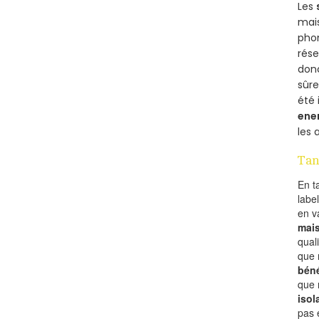
Les
mais
phon
rés
donc
sûr
été 
ene
les 
Tan
En t
labe
en 
mai
qual
que 
béné
que 
isol
pas 