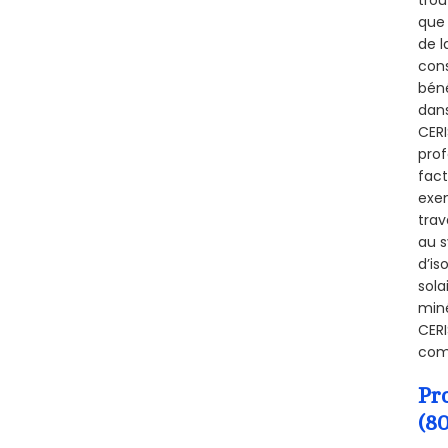
que 
de l
cons
béné
dans
CERI
prof
fact
exem
trav
au s
d’is
sola
miné
CERI
comb
Pr
(8