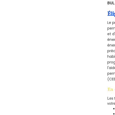
BUL
Éli
Le p
perm
et d
éner
éner
préc
habi
prog
l'ai
per
(CEE
En 
Les 
votr