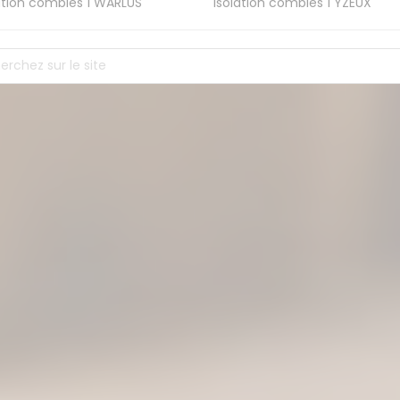
ation combles 1
WARLUS
Isolation combles 1
YZEUX