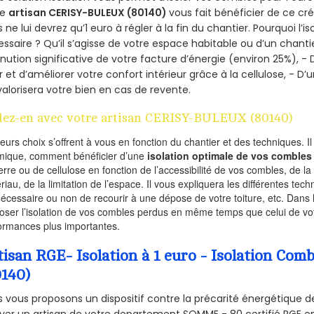
re
artisan CERISY-BULEUX (80140)
vous fait bénéficier de ce cré
 ne lui devrez qu’1 euro à régler à la fin du chantier. Pourquoi l’i
ssaire ? Qu’il s’agisse de votre espace habitable ou d’un chantie
nution significative de votre facture d’énergie (environ 25%), - 
r et d’améliorer votre confort intérieur grâce à la cellulose, -
valorisera votre bien en cas de revente.
lez-en avec votre artisan CERISY-BULEUX (80140)
ieurs choix s’offrent à vous en fonction du chantier et des techniques. I
mique, comment bénéficier d’une
isolation optimale de vos combles
erre ou de cellulose en fonction de l’accessibilité de vos combles, de l
riau, de la limitation de l’espace. Il vous expliquera les différentes techn
nécessaire ou non de recourir à une dépose de votre toiture, etc. Dans 
oser l’isolation de vos combles perdus en même temps que celui de vot
ormances plus importantes.
tisan RGE- Isolation à 1 euro - Isolation C
0140)
 vous proposons un dispositif contre la précarité énergétique de
ver un artisan de votre departement SOMME - 80 certifié RGE en 