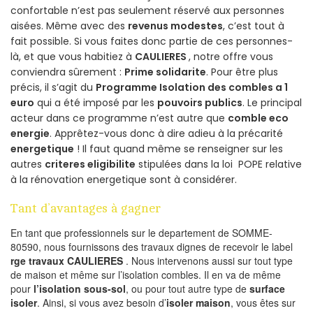
confortable n’est pas seulement réservé aux personnes
aisées. Même avec des
revenus modestes
, c’est tout à
fait possible. Si vous faites donc partie de ces personnes-
là, et que vous habitiez à
CAULIERES
, notre offre vous
conviendra sûrement :
Prime solidarite
. Pour être plus
précis, il s’agit du
Programme Isolation des combles a 1
euro
qui a été imposé par les
pouvoirs publics
. Le principal
acteur dans ce programme n’est autre que
comble eco
energie
. Apprêtez-vous donc à dire adieu à la précarité
energetique
! Il faut quand même se renseigner sur les
autres
criteres eligibilite
stipulées dans la loi POPE relative
à la rénovation energetique sont à considérer.
Tant d’avantages à gagner
En tant que professionnels sur le departement de SOMME-
80590, nous fournissons des travaux dignes de recevoir le label
rge travaux CAULIERES
. Nous intervenons aussi sur tout type
de maison et même sur l’isolation combles. Il en va de même
pour
l’isolation sous-sol
, ou pour tout autre type de
surface
isoler
. Ainsi, si vous avez besoin d’
isoler maison
, vous êtes sur