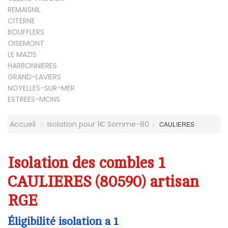
REMAISNIL
CITERNE
BOUFFLERS
OISEMONT
LE MAZIS
HARBONNIERES
GRAND-LAVIERS
NOYELLES-SUR-MER
ESTREES-MONS
Accueil
Isolation pour 1€ Somme-80
CAULIERES
Isolation des combles 1
CAULIERES (80590) artisan
RGE
Éligibilité isolation a 1