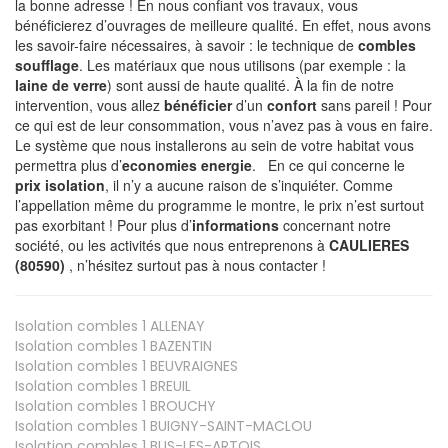
la bonne adresse ! En nous confiant vos travaux, vous
bénéficierez d’ouvrages de meilleure qualité. En effet, nous avons
les savoir-faire nécessaires, à savoir : le technique de
combles
soufflage
. Les matériaux que nous utilisons (par exemple : la
laine de verre
) sont aussi de haute qualité. À la fin de notre
intervention, vous allez
bénéficier
d’un
confort
sans pareil ! Pour
ce qui est de leur consommation, vous n’avez pas à vous en faire.
Le système que nous installerons au sein de votre habitat vous
permettra plus d’
economies energie
. En ce qui concerne le
prix isolation
, il n’y a aucune raison de s’inquiéter. Comme
l’appellation même du programme le montre, le prix n’est surtout
pas exorbitant ! Pour plus d’
informations
concernant notre
société, ou les activités que nous entreprenons à
CAULIERES
(80590)
, n’hésitez surtout pas à nous contacter !
Isolation combles 1
ALLENAY
Isolation combles 1
BAZENTIN
Isolation combles 1
BEUVRAIGNES
Isolation combles 1
BREUIL
Isolation combles 1
BROUCHY
Isolation combles 1
BUIGNY-SAINT-MACLOU
Isolation combles 1
BUS-LES-ARTOIS