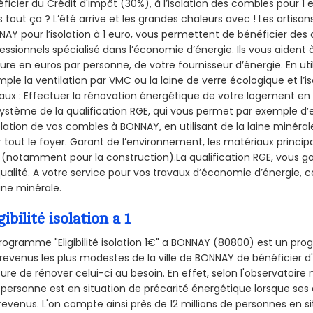
ficier du Crédit d'impôt (30%), à l’isolation des combles pour 1 eu
 tout ça ? L’été arrive et les grandes chaleurs avec ! Les artisans
AY pour l’isolation à 1 euro, vous permettent de bénéficier des 
essionnels spécialisé dans l’économie d’énergie. Ils vous aident à
ure en euros par personne, de votre fournisseur d’énergie. En uti
ple la ventilation par VMC ou la laine de verre écologique et l’
aux : Effectuer la rénovation énergétique de votre logement en 
ystème de la qualification RGE, qui vous permet par exemple d’
olation de vos combles à BONNAY, en utilisant de la laine minéral
 tout le foyer. Garant de l’environnement, les matériaux principal
 (notamment pour la construction).La qualification RGE, vous 
ualité. A votre service pour vos travaux d’économie d’énergie
aine minérale.
gibilité isolation a 1
rogramme "Eligibilité isolation 1€" a BONNAY (80800) est un p
revenus les plus modestes de la ville de BONNAY de bénéficier d
re de rénover celui-ci au besoin. En effet, selon l'observatoire
personne est en situation de précarité énergétique lorsque se
revenus. L'on compte ainsi près de 12 millions de personnes en s