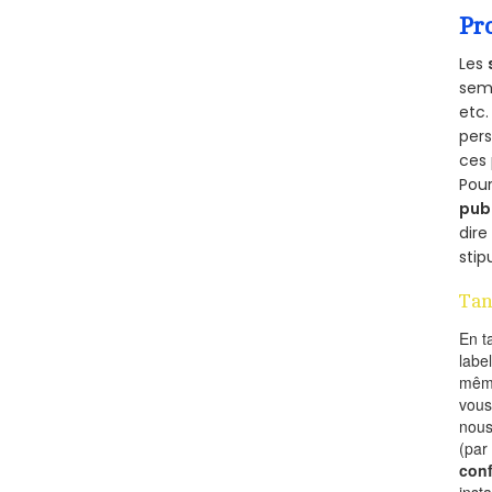
Pr
Les
semb
etc.
per
ces 
Pour
pub
dire
stip
Tan
En t
labe
mêm
vous
nous
(par
conf