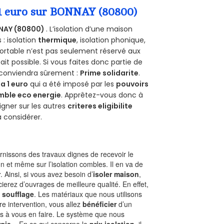
 1 euro sur BONNAY (80800)
NAY (80800)
. L’isolation d’une maison
 : isolation
thermique
, isolation phonique,
ortable n’est pas seulement réservé aux
 fait possible. Si vous faites donc partie de
s conviendra sûrement :
Prime solidarite
.
a 1 euro
qui a été imposé par les
pouvoirs
mble eco energie
. Apprêtez-vous donc à
gner sur les autres
criteres eligibilite
à considérer.
nissons des travaux dignes de recevoir le
n et même sur l’isolation combles. Il en va de
r
. Ainsi, si vous avez besoin d’
isoler maison
,
ierez d’ouvrages de meilleure qualité. En effet,
 soufflage
. Les matériaux que nous utilisons
tre intervention, vous allez
bénéficier
d’un
as à vous en faire. Le système que nous