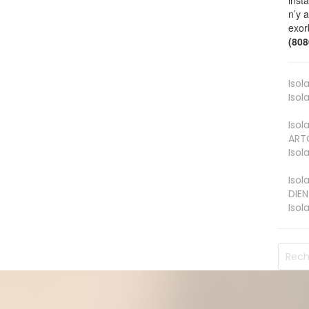
inst
n’y 
exor
(80
Isol
Isol
Isol
ART
Isol
Isol
DIEN
Isol