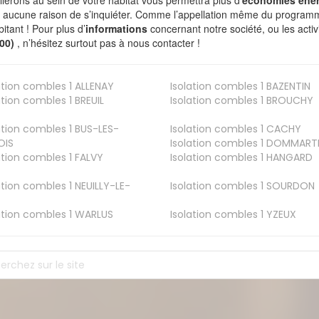
allerons au sein de votre habitat vous permettra plus d’
economies ener
a aucune raison de s’inquiéter. Comme l’appellation même du programme 
bitant ! Pour plus d’
informations
concernant notre société, ou les act
800)
, n’hésitez surtout pas à nous contacter !
ation combles 1
ALLENAY
Isolation combles 1
BAZENTIN
ation combles 1
BREUIL
Isolation combles 1
BROUCHY
ation combles 1
BUS-LES-
Isolation combles 1
CACHY
OIS
Isolation combles 1
DOMMART
ation combles 1
FALVY
Isolation combles 1
HANGARD
ation combles 1
NEUILLY-LE-
Isolation combles 1
SOURDON
ation combles 1
WARLUS
Isolation combles 1
YZEUX