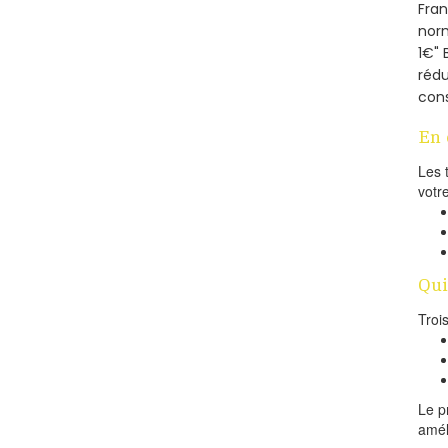
Fra
norm
1€" 
rédu
cons
En 
Les 
votr
Qui
Troi
Le p
amél