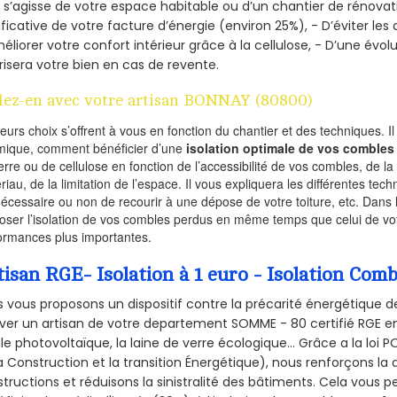
l s’agisse de votre espace habitable ou d’un chantier de rénovati
ificative de votre facture d’énergie (environ 25%), - D’éviter le
éliorer votre confort intérieur grâce à la cellulose, - D’une év
risera votre bien en cas de revente.
lez-en avec votre artisan BONNAY (80800)
ieurs choix s’offrent à vous en fonction du chantier et des techniques. I
mique, comment bénéficier d’une
isolation optimale de vos combles
erre ou de cellulose en fonction de l’accessibilité de vos combles, de l
riau, de la limitation de l’espace. Il vous expliquera les différentes techn
nécessaire ou non de recourir à une dépose de votre toiture, etc. Dans 
oser l’isolation de vos combles perdus en même temps que celui de vot
ormances plus importantes.
tisan RGE- Isolation à 1 euro - Isolation Co
 vous proposons un dispositif contre la précarité énergétique de
ver un artisan de votre departement SOMME - 80 certifié RGE en 
le photovoltaïque, la laine de verre écologique... Grâce a la loi
a Construction et la
transition Énergétique), nous renforçons la 
tructions et réduisons la sinistralité des bâtiments. Cela vous 