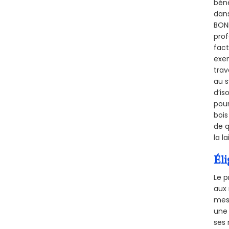
béné
dans
BONN
prof
fact
exem
trav
au s
d’is
pour
bois
de q
la l
Éli
Le p
aux 
mesu
une 
ses 