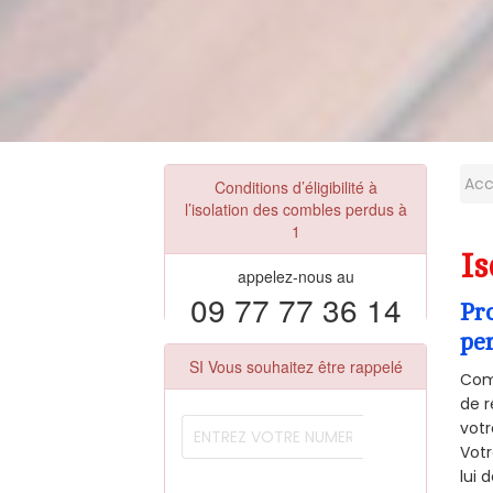
Acc
Conditions d’éligibilité à
l’isolation des combles perdus à
1
Is
appelez-nous au
09 77 77 36 14
Pr
pe
SI Vous souhaitez être rappelé
Comm
de r
votr
Vot
lui 