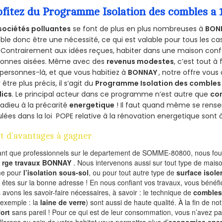
ofitez du Programme Isolation des combles a
sociétés polluantes
se font de plus en plus nombreuses à
BON
le donc être une nécessité, ce qui est valable pour tous les cas
 Contrairement aux idées reçues, habiter dans une maison conf
sonnes aisées. Même avec des
revenus modestes
, c’est tout à
personnes-là, et que vous habitiez à
BONNAY
, notre offre vou
 être plus précis, il s’agit du
Programme Isolation des combles 
lics
. Le principal acteur dans ce programme n’est autre que
co
 adieu à la précarité
energetique
! Il faut quand même se rensei
ulées dans la loi POPE relative à la rénovation energetique sont 
t d’avantages à gagner
ant que professionnels sur le departement de SOMME-80800, nous four
l
rge travaux BONNAY
. Nous intervenons aussi sur tout type de maiso
e pour
l’isolation sous-sol
, ou pour tout autre type de
surface isole
 êtes sur la bonne adresse ! En nous confiant vos travaux, vous bénéfic
 avons les savoir-faire nécessaires, à savoir : le technique de
combles
 exemple : la
laine de verre
) sont aussi de haute qualité. À la fin de no
ort
sans pareil ! Pour ce qui est de leur consommation, vous n’avez p