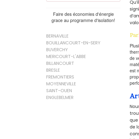
Qu’i
sign
Faire des économies d'énergie
d’am
grace au programme d'isolation!
valo
Par
BERNAVILLE
BOUILLANCOURT-EN-SERY
Plus
BUVERCHY
ther
MERICOURT-L'ABBE
de v
BILLANCOURT
maté
BRESLE
est 
prop
FREMONTIERS
perf
MOYENNEVILLE
SAINT-OUEN
Ar
ENGLEBELMER
Nous
trou
que 
de l
cons