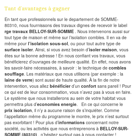
Tant d’avantages à gagner
En tant que professionnels sur le departement de SOMME-
80310, nous fournissons des travaux dignes de recevoir le label
rge travaux BELLOY-SUR-SOMME
. Nous intervenons aussi sur
tout type de maison et même sur l’isolation combles. Il en va de
même pour
l’isolation sous-sol
, ou pour tout autre type de
surface isoler
. Ainsi, si vous avez besoin d’
isoler maison
, vous
êtes sur la bonne adresse ! En nous confiant vos travaux, vous
bénéficierez d’ouvrages de meilleure qualité. En effet, nous avons
les savoir-faire nécessaires, à savoir : le technique de
combles
soufflage
. Les matériaux que nous utilisons (par exemple : la
laine de verre
) sont aussi de haute qualité. À la fin de notre
intervention, vous allez
bénéficier
d’un
confort
sans pareil ! Pour
ce qui est de leur consommation, vous n’avez pas à vous en faire.
Le système que nous installerons au sein de votre habitat vous
permettra plus d’
economies energie
. En ce qui concerne le
prix isolation
, il n’y a aucune raison de s’inquiéter. Comme
l’appellation même du programme le montre, le prix n’est surtout
pas exorbitant ! Pour plus d’
informations
concernant notre
société, ou les activités que nous entreprenons à
BELLOY-SUR-
SOMME (80310)
, n’hésitez surtout pas à nous contacter !