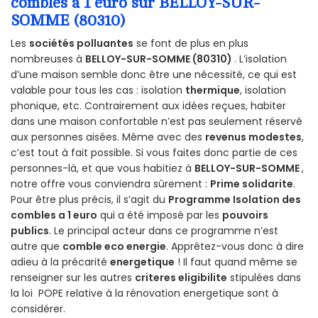
combles a 1 euro sur BELLOY-SUR-
SOMME (80310)
Les
sociétés polluantes
se font de plus en plus
nombreuses à
BELLOY-SUR-SOMME (80310)
. L’isolation
d’une maison semble donc être une nécessité, ce qui est
valable pour tous les cas : isolation
thermique
, isolation
phonique, etc. Contrairement aux idées reçues, habiter
dans une maison confortable n’est pas seulement réservé
aux personnes aisées. Même avec des
revenus modestes
,
c’est tout à fait possible. Si vous faites donc partie de ces
personnes-là, et que vous habitiez à
BELLOY-SUR-SOMME
,
notre offre vous conviendra sûrement :
Prime solidarite
.
Pour être plus précis, il s’agit du
Programme Isolation des
combles a 1 euro
qui a été imposé par les
pouvoirs
publics
. Le principal acteur dans ce programme n’est
autre que
comble eco energie
. Apprêtez-vous donc à dire
adieu à la précarité
energetique
! Il faut quand même se
renseigner sur les autres
criteres eligibilite
stipulées dans
la loi POPE relative à la rénovation energetique sont à
considérer.