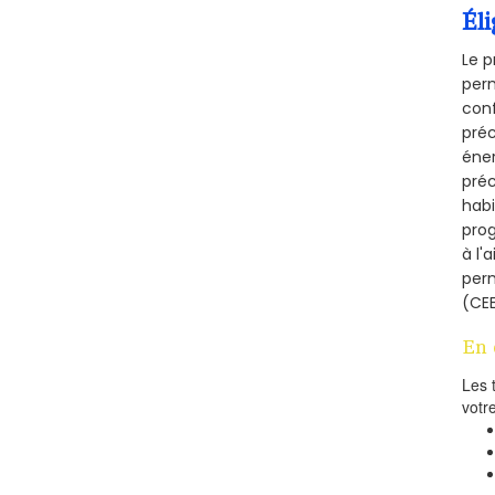
Éli
Le p
perm
conf
préc
éner
préc
habi
prog
à l'
per
(CEE
En 
Les 
votr