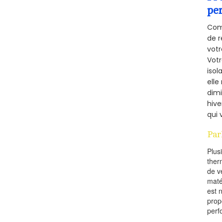
pe
Comm
de r
votr
Vot
isol
elle
dimi
hive
qui 
Par
Plus
ther
de v
maté
est 
prop
perf