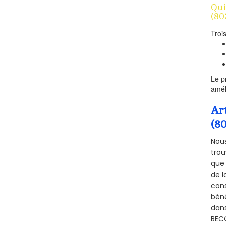
Qui
(80
Troi
Le p
amél
Ar
(8
Nous
trou
que 
de l
cons
béné
dans
BECO