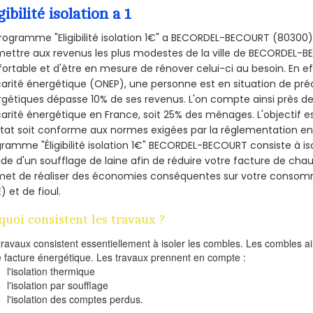
gibilité isolation a 1
rogramme "Eligibilité isolation 1€" a BECORDEL-BECOURT (80300
ettre aux revenus les plus modestes de la ville de BECORDEL-B
ortable et d'être en mesure de rénover celui-ci au besoin. En eff
arité énergétique (ONEP), une personne est en situation de pré
gétiques dépasse 10% de ses revenus. L'on compte ainsi près de 
arité énergétique en France, soit 25% des ménages.
L'objectif 
tat soit conforme aux normes exigées par la réglementation en 
ramme "Éligibilité isolation 1€" BECORDEL-BECOURT consiste à is
aide d'un soufflage de laine afin de réduire votre facture de cha
met de réaliser des économies conséquentes sur votre consom
) et de fioul.
quoi consistent les travaux ?
travaux consistent essentiellement à isoler les combles. Les combles 
e facture énergétique. Les travaux prennent en compte :
l'isolation thermique
l'isolation par soufflage
l'isolation des comptes perdus.