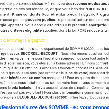
ervé aux personnes aisées. Même avec des
revenus modestes
,
 partie de ces personnes-là, et que vous habitiez à
BECORDEL
ement :
Prime solidarite
. Pour être plus précis, il s’agit du
Progra
imposé par les
pouvoirs publics
. Le principal acteur dans ce 
rgie
. Apprêtez-vous donc à dire adieu à la précarité
energetiqu
autres
criteres eligibilite
stipulées dans la loi POPE relative à l
t d’avantages à gagner
ant que professionnels sur le departement de SOMME-80300, nous four
l
rge travaux BECORDEL-BECOURT
. Nous intervenons aussi sur tou
les. Il en va de même pour
l’isolation sous-sol
, ou pour tout autre 
in d’
isoler maison
, vous êtes sur la bonne adresse ! En nous confiant
leure qualité. En effet, nous avons les savoir-faire nécessaires, à savoir
riaux que nous utilisons (par exemple : la
laine de verre
) sont aussi de
 allez
bénéficier
d’un
confort
sans pareil ! Pour ce qui est de leur co
ystème que nous installerons au sein de votre habitat vous permettra p
erne le
prix isolation
, il n’y a aucune raison de s’inquiéter. Comme l
n’est surtout pas exorbitant ! Pour plus d’
informations
concernant notre
eprenons à
BECORDEL-BECOURT (80300)
, n’hésitez surtout pas à n
ofessionnels rge des SOMME -80 vous propose 