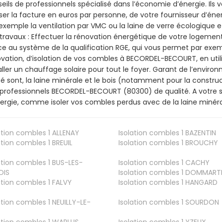
eils de professionnels spécialisé dans l’économie d’énergie. Ils v
ser la facture en euros par personne, de votre fournisseur d’énerg
exemple la ventilation par VMC ou la laine de verre écologique e
travaux : Effectuer la rénovation énergétique de votre logement
e au système de la qualification RGE, qui vous permet par exe
vation, d’isolation de vos combles à BECORDEL-BECOURT, en utili
aller un chauffage solaire pour tout le foyer. Garant de l’envir
isé sont, la laine minérale et le bois (notamment pour la construc
professionnels BECORDEL-BECOURT (80300) de qualité. A votre 
ergie, comme isoler vos combles perdus avec de la laine minéra
ation combles 1
ALLENAY
Isolation combles 1
BAZENTIN
ation combles 1
BREUIL
Isolation combles 1
BROUCHY
ation combles 1
BUS-LES-
Isolation combles 1
CACHY
OIS
Isolation combles 1
DOMMART
ation combles 1
FALVY
Isolation combles 1
HANGARD
ation combles 1
NEUILLY-LE-
Isolation combles 1
SOURDON
ation combles 1
WARLUS
Isolation combles 1
YZEUX