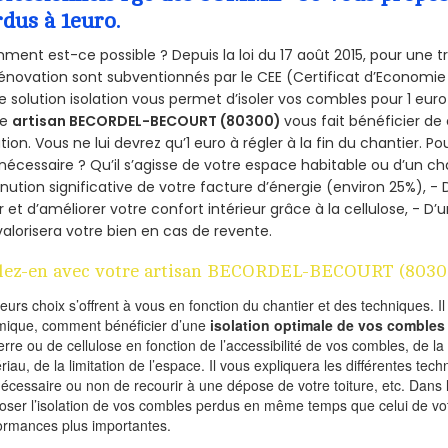
rdus à 1euro.
ent est-ce possible ? Depuis la loi du 17 août 2015, pour une tr
énovation sont subventionnés par le CEE (Certificat d’Economie
e solution isolation vous permet d’isoler vos combles pour 1 e
re
artisan BECORDEL-BECOURT (80300)
vous fait bénéficier de
ation. Vous ne lui devrez qu’1 euro à régler à la fin du chantier. Po
 nécessaire ? Qu’il s’agisse de votre espace habitable ou d’un ch
nution significative de votre facture d’énergie (environ 25%), - 
r et d’améliorer votre confort intérieur grâce à la cellulose, -
valorisera votre bien en cas de revente.
lez-en avec votre artisan BECORDEL-BECOURT (8030
ieurs choix s’offrent à vous en fonction du chantier et des techniques. I
mique, comment bénéficier d’une
isolation optimale de vos combles
erre ou de cellulose en fonction de l’accessibilité de vos combles, de l
riau, de la limitation de l’espace. Il vous expliquera les différentes techn
nécessaire ou non de recourir à une dépose de votre toiture, etc. Dans 
oser l’isolation de vos combles perdus en même temps que celui de vot
ormances plus importantes.