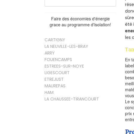
rés
donc
sûr
Faire des économies d'énergie
été 
grace au programme d'isolation!
ene
les 
CARTIGNY
LA NEUVILLE-LES-BRAY
Tan
ARRY
FOUENCAMPS
En t
labe
ESTREES-SUR-NOYE
comb
LIGESCOURT
beso
ETREJUST
meil
MAUREPAS
maté
HAM
vous
LA CHAUSSEE-TIRANCOURT
Le s
conc
prix 
entr
Pr