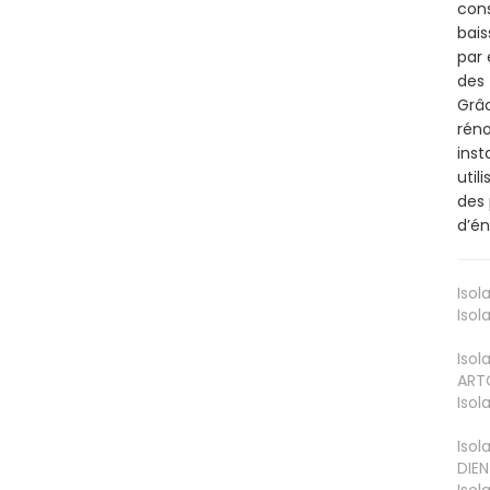
cons
bais
par 
des 
Grâc
réno
inst
util
des 
d’én
Isol
Isol
Isol
ART
Isol
Isol
DIEN
Isol