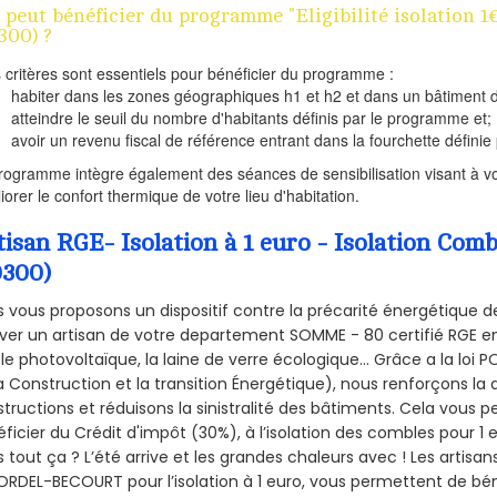
 peut bénéficier du programme "Eligibilité isolatio
300) ?
s critères sont essentiels pour bénéficier du programme :
habiter dans les zones géographiques h1 et h2 et dans un bâtiment d
atteindre le seuil du nombre d'habitants définis par le programme et;
avoir un revenu fiscal de référence entrant dans la fourchette définie p
rogramme intègre également des séances de sensibilisation visant à vo
iorer le confort thermique de votre lieu d'habitation.
tisan RGE- Isolation à 1 euro - Isolation 
0300)
 vous proposons un dispositif contre la précarité énergétique de
ver un artisan de votre departement SOMME - 80 certifié RGE en 
le photovoltaïque, la laine de verre écologique... Grâce a la loi
a Construction et la
transition Énergétique), nous renforçons la 
tructions et réduisons la sinistralité des bâtiments. Cela vous 
ficier du Crédit d'impôt (30%), à l’isolation des combles pour 1 eu
 tout ça ? L’été arrive et les grandes chaleurs avec ! Les artisans
RDEL-BECOURT pour l’isolation à 1 euro, vous permettent de bén