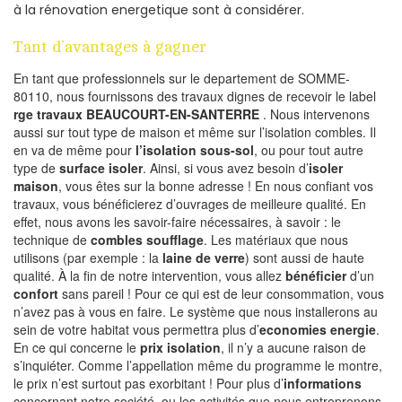
à la rénovation energetique sont à considérer.
Tant d’avantages à gagner
En tant que professionnels sur le departement de SOMME-
80110, nous fournissons des travaux dignes de recevoir le label
rge travaux BEAUCOURT-EN-SANTERRE
. Nous intervenons
aussi sur tout type de maison et même sur l’isolation combles. Il
en va de même pour
l’isolation sous-sol
, ou pour tout autre
type de
surface isoler
. Ainsi, si vous avez besoin d’
isoler
maison
, vous êtes sur la bonne adresse ! En nous confiant vos
travaux, vous bénéficierez d’ouvrages de meilleure qualité. En
effet, nous avons les savoir-faire nécessaires, à savoir : le
technique de
combles soufflage
. Les matériaux que nous
utilisons (par exemple : la
laine de verre
) sont aussi de haute
qualité. À la fin de notre intervention, vous allez
bénéficier
d’un
confort
sans pareil ! Pour ce qui est de leur consommation, vous
n’avez pas à vous en faire. Le système que nous installerons au
sein de votre habitat vous permettra plus d’
economies energie
.
En ce qui concerne le
prix isolation
, il n’y a aucune raison de
s’inquiéter. Comme l’appellation même du programme le montre,
le prix n’est surtout pas exorbitant ! Pour plus d’
informations
concernant notre société, ou les activités que nous entreprenons