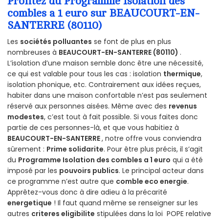
Profitez du Programme Isolation des
combles a 1 euro sur BEAUCOURT-EN-
SANTERRE (80110)
Les
sociétés polluantes
se font de plus en plus
nombreuses à
BEAUCOURT-EN-SANTERRE (80110)
.
L’isolation d’une maison semble donc être une nécessité,
ce qui est valable pour tous les cas : isolation
thermique
,
isolation phonique, etc. Contrairement aux idées reçues,
habiter dans une maison confortable n’est pas seulement
réservé aux personnes aisées. Même avec des
revenus
modestes
, c’est tout à fait possible. Si vous faites donc
partie de ces personnes-là, et que vous habitiez à
BEAUCOURT-EN-SANTERRE
, notre offre vous conviendra
sûrement :
Prime solidarite
. Pour être plus précis, il s’agit
du
Programme Isolation des combles a 1 euro
qui a été
imposé par les
pouvoirs publics
. Le principal acteur dans
ce programme n’est autre que
comble eco energie
.
Apprêtez-vous donc à dire adieu à la précarité
energetique
! Il faut quand même se renseigner sur les
autres
criteres eligibilite
stipulées dans la loi POPE relative