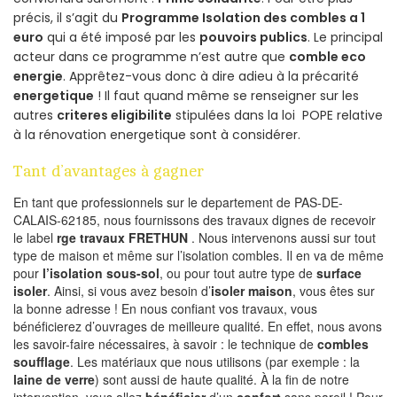
précis, il s’agit du
Programme Isolation des combles a 1
euro
qui a été imposé par les
pouvoirs publics
. Le principal
acteur dans ce programme n’est autre que
comble eco
energie
. Apprêtez-vous donc à dire adieu à la précarité
energetique
! Il faut quand même se renseigner sur les
autres
criteres eligibilite
stipulées dans la loi POPE relative
à la rénovation energetique sont à considérer.
Tant d’avantages à gagner
En tant que professionnels sur le departement de PAS-DE-
CALAIS-62185, nous fournissons des travaux dignes de recevoir
le label
rge travaux FRETHUN
. Nous intervenons aussi sur tout
type de maison et même sur l’isolation combles. Il en va de même
pour
l’isolation sous-sol
, ou pour tout autre type de
surface
isoler
. Ainsi, si vous avez besoin d’
isoler maison
, vous êtes sur
la bonne adresse ! En nous confiant vos travaux, vous
bénéficierez d’ouvrages de meilleure qualité. En effet, nous avons
les savoir-faire nécessaires, à savoir : le technique de
combles
soufflage
. Les matériaux que nous utilisons (par exemple : la
laine de verre
) sont aussi de haute qualité. À la fin de notre
intervention, vous allez
bénéficier
d’un
confort
sans pareil ! Pour