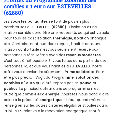
Profitez du Programme Isolation des
combles a 1 euro sur ESTEVELLES
(62880)
Les
sociétés polluantes
se font de plus en plus
nombreuses à
ESTEVELLES (62880)
. L’isolation d’une
maison semble donc être une nécessité, ce qui est valable
pour tous les cas : isolation
thermique
, isolation phonique,
etc. Contrairement aux idées reçues, habiter dans une
maison confortable n’est pas seulement réservé aux
personnes aisées. Même avec des
revenus modestes
,
c’est tout à fait possible. Si vous faites donc partie de ces
personnes-là, et que vous habitiez à
ESTEVELLES
, notre
offre vous conviendra sûrement :
Prime solidarite
. Pour
être plus précis, il s’agit du
Programme Isolation des
combles a 1 euro
qui a été imposé par les
pouvoirs
publics
. Le principal acteur dans ce programme n’est
autre que
comble eco energie
. Apprêtez-vous donc à dire
adieu à la précarité
energetique
! Il faut quand même se
renseigner sur les autres
criteres eligibilite
stipulées dans
la loi POPE relative à la rénovation energetique sont à