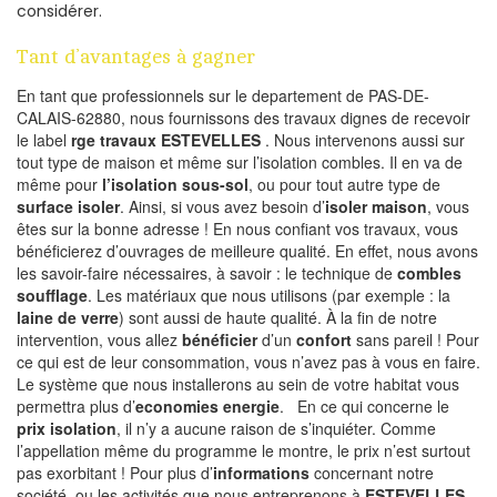
considérer.
Tant d’avantages à gagner
En tant que professionnels sur le departement de PAS-DE-
CALAIS-62880, nous fournissons des travaux dignes de recevoir
le label
rge travaux ESTEVELLES
. Nous intervenons aussi sur
tout type de maison et même sur l’isolation combles. Il en va de
même pour
l’isolation sous-sol
, ou pour tout autre type de
surface isoler
. Ainsi, si vous avez besoin d’
isoler maison
, vous
êtes sur la bonne adresse ! En nous confiant vos travaux, vous
bénéficierez d’ouvrages de meilleure qualité. En effet, nous avons
les savoir-faire nécessaires, à savoir : le technique de
combles
soufflage
. Les matériaux que nous utilisons (par exemple : la
laine de verre
) sont aussi de haute qualité. À la fin de notre
intervention, vous allez
bénéficier
d’un
confort
sans pareil ! Pour
ce qui est de leur consommation, vous n’avez pas à vous en faire.
Le système que nous installerons au sein de votre habitat vous
permettra plus d’
economies energie
. En ce qui concerne le
prix isolation
, il n’y a aucune raison de s’inquiéter. Comme
l’appellation même du programme le montre, le prix n’est surtout
pas exorbitant ! Pour plus d’
informations
concernant notre
société, ou les activités que nous entreprenons à
ESTEVELLES