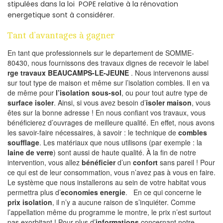
stipulées dans la loi POPE relative à la rénovation
energetique sont à considérer.
Tant d’avantages à gagner
En tant que professionnels sur le departement de SOMME-
80430, nous fournissons des travaux dignes de recevoir le label
rge travaux BEAUCAMPS-LE-JEUNE
. Nous intervenons aussi
sur tout type de maison et même sur l’isolation combles. Il en va
de même pour
l’isolation sous-sol
, ou pour tout autre type de
surface isoler
. Ainsi, si vous avez besoin d’
isoler maison
, vous
êtes sur la bonne adresse ! En nous confiant vos travaux, vous
bénéficierez d’ouvrages de meilleure qualité. En effet, nous avons
les savoir-faire nécessaires, à savoir : le technique de
combles
soufflage
. Les matériaux que nous utilisons (par exemple : la
laine de verre
) sont aussi de haute qualité. À la fin de notre
intervention, vous allez
bénéficier
d’un
confort
sans pareil ! Pour
ce qui est de leur consommation, vous n’avez pas à vous en faire.
Le système que nous installerons au sein de votre habitat vous
permettra plus d’
economies energie
. En ce qui concerne le
prix isolation
, il n’y a aucune raison de s’inquiéter. Comme
l’appellation même du programme le montre, le prix n’est surtout
pas exorbitant ! Pour plus d’
informations
concernant notre