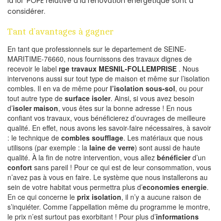
la loi POPE relative à la rénovation energetique sont à
considérer.
Tant d’avantages à gagner
En tant que professionnels sur le departement de SEINE-
MARITIME-76660, nous fournissons des travaux dignes de
recevoir le label
rge travaux MESNIL-FOLLEMPRISE
. Nous
intervenons aussi sur tout type de maison et même sur l’isolation
combles. Il en va de même pour
l’isolation sous-sol
, ou pour
tout autre type de
surface isoler
. Ainsi, si vous avez besoin
d’
isoler maison
, vous êtes sur la bonne adresse ! En nous
confiant vos travaux, vous bénéficierez d’ouvrages de meilleure
qualité. En effet, nous avons les savoir-faire nécessaires, à savoir
: le technique de
combles soufflage
. Les matériaux que nous
utilisons (par exemple : la
laine de verre
) sont aussi de haute
qualité. À la fin de notre intervention, vous allez
bénéficier
d’un
confort
sans pareil ! Pour ce qui est de leur consommation, vous
n’avez pas à vous en faire. Le système que nous installerons au
sein de votre habitat vous permettra plus d’
economies energie
.
En ce qui concerne le
prix isolation
, il n’y a aucune raison de
s’inquiéter. Comme l’appellation même du programme le montre,
le prix n’est surtout pas exorbitant ! Pour plus d’
informations