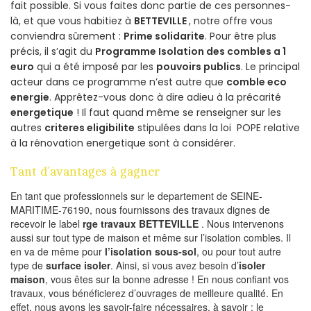
fait possible. Si vous faites donc partie de ces personnes-
là, et que vous habitiez à
BETTEVILLE
, notre offre vous
conviendra sûrement :
Prime solidarite
. Pour être plus
précis, il s’agit du
Programme Isolation des combles a 1
euro
qui a été imposé par les
pouvoirs publics
. Le principal
acteur dans ce programme n’est autre que
comble eco
energie
. Apprêtez-vous donc à dire adieu à la précarité
energetique
! Il faut quand même se renseigner sur les
autres
criteres eligibilite
stipulées dans la loi POPE relative
à la rénovation energetique sont à considérer.
Tant d’avantages à gagner
En tant que professionnels sur le departement de SEINE-
MARITIME-76190, nous fournissons des travaux dignes de
recevoir le label
rge travaux BETTEVILLE
. Nous intervenons
aussi sur tout type de maison et même sur l’isolation combles. Il
en va de même pour
l’isolation sous-sol
, ou pour tout autre
type de
surface isoler
. Ainsi, si vous avez besoin d’
isoler
maison
, vous êtes sur la bonne adresse ! En nous confiant vos
travaux, vous bénéficierez d’ouvrages de meilleure qualité. En
effet, nous avons les savoir-faire nécessaires, à savoir : le