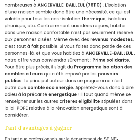
nombreuses à
ANGERVILLE-BAILLEUL (76110)
. L’isolation
d’une maison semble donc être une nécessité, ce qui est
valable pour tous les cas : isolation
thermique
, isolation
phonique, etc. Contrairement aux idées reçues, habiter
dans une maison confortable n’est pas seulement réservé
aux personnes aisées. Même avec des
revenus modestes
,
c’est tout à fait possible. Si vous faites donc partie de ces
personnes-là, et que vous habitiez à
ANGERVILLE-BAILLEUL
,
notre offre vous conviendra sûrement :
Prime solidarite
.
Pour être plus précis, il s’agit du
Programme Isolation des
combles a 1 euro
qui a été imposé par les
pouvoirs
publics
. Le principal acteur dans ce programme n’est
autre que
comble eco energie
. Apprêtez-vous donc à dire
adieu à la précarité
energetique
! Il faut quand même se
renseigner sur les autres
criteres eligibilite
stipulées dans
la loi POPE relative à la rénovation energetique sont à
considérer.
Tant d’avantages à gagner
En tant que professionnels sur le departement de SEINE-