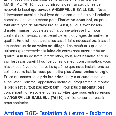
MARITIME-76110, nous fournissons des travaux dignes de
recevoir le label
rge travaux ANGERVILLE-BAILLEUL
. Nous
intervenons aussi sur tout type de maison et même sur l’isolation
combles. Il en va de même pour
l’isolation sous-sol
, ou pour
tout autre type de
surface isoler
. Ainsi, si vous avez besoin
d’
isoler maison
, vous êtes sur la bonne adresse ! En nous
confiant vos travaux, vous bénéficierez d’ouvrages de meilleure
qualité. En effet, nous avons les savoir-faire nécessaires, à savoir
: le technique de
combles soufflage
. Les matériaux que nous
utilisons (par exemple : la
laine de verre
) sont aussi de haute
qualité. À la fin de notre intervention, vous allez
bénéficier
d’un
confort
sans pareil ! Pour ce qui est de leur consommation, vous
n’avez pas à vous en faire. Le système que nous installerons au
sein de votre habitat vous permettra plus d’
economies energie
.
En ce qui concerne le
prix isolation
, il n’y a aucune raison de
s’inquiéter. Comme l’appellation même du programme le montre,
le prix n’est surtout pas exorbitant ! Pour plus d’
informations
concernant notre société, ou les activités que nous entreprenons
à
ANGERVILLE-BAILLEUL (76110)
, n’hésitez surtout pas à
nous contacter !
Artisan RGE- Isolation à 1 euro - Isolation