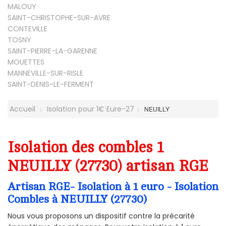
MALOUY
SAINT-CHRISTOPHE-SUR-AVRE
CONTEVILLE
TOSNY
SAINT-PIERRE-LA-GARENNE
MOUETTES
MANNEVILLE-SUR-RISLE
SAINT-DENIS-LE-FERMENT
Accueil
Isolation pour 1€ Eure-27
NEUILLY
Isolation des combles 1
NEUILLY (27730) artisan RGE
Artisan RGE- Isolation à 1 euro - Isolation
Combles à NEUILLY (27730)
Nous vous proposons un dispositif contre la précarité