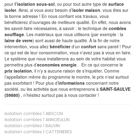
pour
l’isolation sous-sol
, ou pour tout autre type de
surface
isoler
. Ainsi, si vous avez besoin d’
isoler maison
, vous êtes sur
la bonne adresse ! En nous confiant vos travaux, vous
bénéficierez d’ouvrages de meilleure qualité. En effet, nous avons
les savoir-faire nécessaires, à savoir : le technique de
combles
soufflage
. Les matériaux que nous utilisons (par exemple : la
laine de verre
) sont aussi de haute qualité. À la fin de notre
intervention, vous allez
bénéficier
d’un
confort
sans pareil ! Pour
ce qui est de leur consommation, vous n’avez pas à vous en faire.
Le système que nous installerons au sein de votre habitat vous
permettra plus d’
economies energie
. En ce qui concerne le
prix isolation
, il n’y a aucune raison de s’inquiéter. Comme
l’appellation même du programme le montre, le prix n’est surtout
pas exorbitant ! Pour plus d’
informations
concernant notre
société, ou les activités que nous entreprenons à
SAINT-SAULVE
(59880)
, n’hésitez surtout pas à nous contacter !
Isolation combles 1
ABSCON
Isolation combles 1
ANNOEULLIN
Isolation combles 1
BAUVIN
Isolation combles 1
CATTENIERES