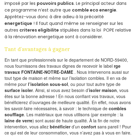
imposé par les
pouvoirs publics
. Le principal acteur dans
ce programme n’est autre que
comble eco energie
.
Apprêtez-vous donc à dire adieu à la précarité
energetique
! Il faut quand même se renseigner sur les
autres
criteres eligibilite
stipulées dans la loi POPE relative
à la rénovation energetique sont à considérer.
Tant d’avantages à gagner
En tant que professionnels sur le departement de NORD-59400,
nous fournissons des travaux dignes de recevoir le label
rge
travaux FONTAINE-NOTRE-DAME
. Nous intervenons aussi sur
tout type de maison et même sur l’isolation combles. Il en va de
même pour
l’isolation sous-sol
, ou pour tout autre type de
surface isoler
. Ainsi, si vous avez besoin d’
isoler maison
, vous
êtes sur la bonne adresse ! En nous confiant vos travaux, vous
bénéficierez d’ouvrages de meilleure qualité. En effet, nous avons
les savoir-faire nécessaires, à savoir : le technique de
combles
soufflage
. Les matériaux que nous utilisons (par exemple : la
laine de verre
) sont aussi de haute qualité. À la fin de notre
intervention, vous allez
bénéficier
d’un
confort
sans pareil ! Pour
ce qui est de leur consommation, vous n’avez pas à vous en faire.