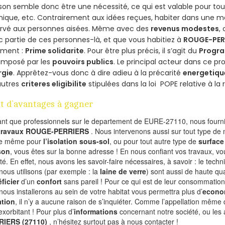
on semble donc être une nécessité, ce qui est valable pour tous 
ique, etc. Contrairement aux idées reçues, habiter dans une m
ervé aux personnes aisées. Même avec des
revenus modestes
,
 partie de ces personnes-là, et que vous habitiez à
ROUGE-PER
ement :
Prime solidarite
. Pour être plus précis, il s’agit du
Progra
imposé par les
pouvoirs publics
. Le principal acteur dans ce 
rgie
. Apprêtez-vous donc à dire adieu à la précarité
energetiqu
autres
criteres eligibilite
stipulées dans la loi POPE relative à l
t d’avantages à gagner
ant que professionnels sur le departement de EURE-27110, nous fournis
 travaux ROUGE-PERRIERS
. Nous intervenons aussi sur tout type de 
de même pour
l’isolation sous-sol
, ou pour tout autre type de
surface
son
, vous êtes sur la bonne adresse ! En nous confiant vos travaux, v
ité. En effet, nous avons les savoir-faire nécessaires, à savoir : le tech
nous utilisons (par exemple : la
laine de verre
) sont aussi de haute qual
ficier
d’un
confort
sans pareil ! Pour ce qui est de leur consommation
nous installerons au sein de votre habitat vous permettra plus d’
econo
ation
, il n’y a aucune raison de s’inquiéter. Comme l’appellation même 
exorbitant ! Pour plus d’
informations
concernant notre société, ou les
RIERS (27110)
, n’hésitez surtout pas à nous contacter !