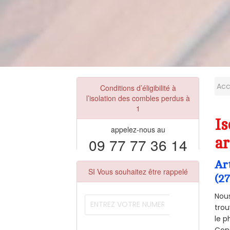
Acc
Conditions d’éligibilité à
l’isolation des combles perdus à
1
Is
appelez-nous au
09 77 77 36 14
ar
Ar
SI Vous souhaitez être rappelé
(27
Nous
trou
le p