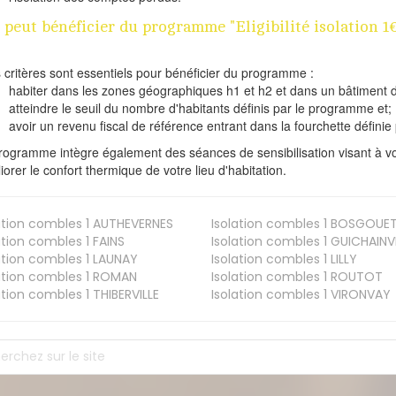
 peut bénéficier du programme "Eligibilité isolation 
s critères sont essentiels pour bénéficier du programme :
habiter dans les zones géographiques h1 et h2 et dans un bâtiment d
atteindre le seuil du nombre d'habitants définis par le programme et;
avoir un revenu fiscal de référence entrant dans la fourchette définie p
rogramme intègre également des séances de sensibilisation visant à vo
iorer le confort thermique de votre lieu d'habitation.
ation combles 1
AUTHEVERNES
Isolation combles 1
BOSGOUE
ation combles 1
FAINS
Isolation combles 1
GUICHAINVI
ation combles 1
LAUNAY
Isolation combles 1
LILLY
ation combles 1
ROMAN
Isolation combles 1
ROUTOT
ation combles 1
THIBERVILLE
Isolation combles 1
VIRONVAY