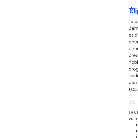
Éli
Le p
perm
et d
éner
éner
préc
habi
prog
l'ai
per
(CEE
En 
Les 
votr