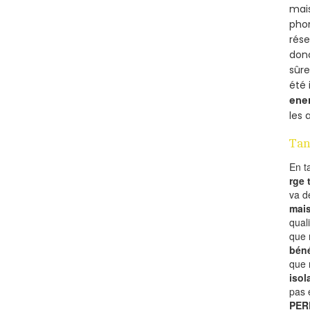
mais
phon
rés
donc
sûr
été 
ene
les 
Tan
En t
rge
va 
mai
qual
que 
béné
que 
isol
pas 
PER