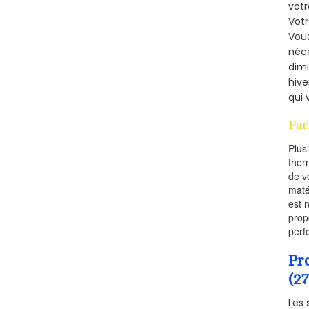
votr
Vot
Vous
néce
dimi
hive
qui 
Par
Plus
ther
de v
maté
est 
prop
perf
Pr
(27
Les