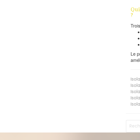
Qui
?
Troi
Le p
amél
Isol
Isol
Isol
Isol
Isol