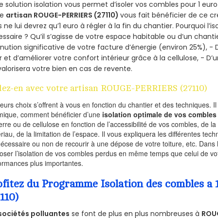
e solution isolation vous permet d’isoler vos combles pour 1 e
re
artisan ROUGE-PERRIERS (27110)
vous fait bénéficier de ce cr
 ne lui devrez qu’1 euro à régler à la fin du chantier. Pourquoi l’i
ssaire ? Qu’il s’agisse de votre espace habitable ou d’un chantie
nution significative de votre facture d’énergie (environ 25%), - 
r et d’améliorer votre confort intérieur grâce à la cellulose, -
valorisera votre bien en cas de revente.
lez-en avec votre artisan ROUGE-PERRIERS (27110)
ieurs choix s’offrent à vous en fonction du chantier et des techniques. I
mique, comment bénéficier d’une
isolation optimale de vos combles
erre ou de cellulose en fonction de l’accessibilité de vos combles, de l
riau, de la limitation de l’espace. Il vous expliquera les différentes techn
nécessaire ou non de recourir à une dépose de votre toiture, etc. Dans 
oser l’isolation de vos combles perdus en même temps que celui de vot
ormances plus importantes.
ofitez du Programme Isolation des combles 
110)
sociétés polluantes
se font de plus en plus nombreuses à
ROUG