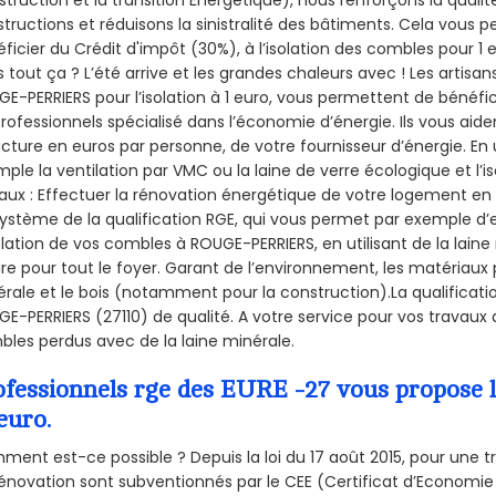
truction et la
transition Énergétique), nous renforçons la quali
tructions et réduisons la sinistralité des bâtiments. Cela vous 
ficier du Crédit d'impôt (30%), à l’isolation des combles pour 1 eu
 tout ça ? L’été arrive et les grandes chaleurs avec ! Les artisans
E-PERRIERS pour l’isolation à 1 euro, vous permettent de bénéfic
rofessionnels spécialisé dans l’économie d’énergie. Ils vous aiden
acture en euros par personne, de votre fournisseur d’énergie. En u
ple la ventilation par VMC ou la laine de verre écologique et l’
aux : Effectuer la rénovation énergétique de votre logement en 
ystème de la qualification RGE, qui vous permet par exemple d’
olation de vos combles à ROUGE-PERRIERS, en utilisant de la lain
ire pour tout le foyer. Garant de l’environnement, les matériaux p
rale et le bois (notamment pour la construction).La qualificati
E-PERRIERS (27110) de qualité. A votre service pour vos travau
les perdus avec de la laine minérale.
ofessionnels rge des EURE -27 vous propose l
euro.
ent est-ce possible ? Depuis la loi du 17 août 2015, pour une tr
énovation sont subventionnés par le CEE (Certificat d’Economie