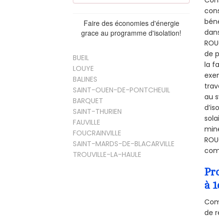
Cons
cons
béné
Faire des économies d'énergie
dans
grace au programme d'isolation!
ROUG
de p
BUEIL
la f
LOUYE
exem
BALINES
trav
SAINT-OUEN-DE-PONTCHEUIL
au s
BARQUET
d’is
SAINT-THURIEN
sola
FAUVILLE
miné
FOUCRAINVILLE
ROUG
SAINT-MARDS-DE-BLACARVILLE
comb
TROUVILLE-LA-HAULE
Pr
à 1
Comm
de r