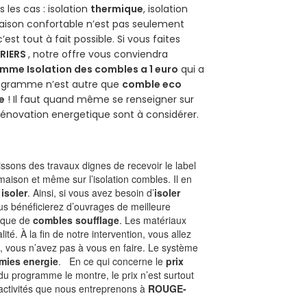
les cas : isolation
thermique
, isolation
aison confortable n’est pas seulement
 c’est tout à fait possible. Si vous faites
RIERS
, notre offre vous conviendra
mme Isolation des combles a 1 euro
qui a
programme n’est autre que
comble eco
e
! Il faut quand même se renseigner sur
a rénovation energetique sont à considérer.
sons des travaux dignes de recevoir le label
maison et même sur l’isolation combles. Il en
 isoler
. Ainsi, si vous avez besoin d’
isoler
ous bénéficierez d’ouvrages de meilleure
nique de
combles soufflage
. Les matériaux
ité. À la fin de notre intervention, vous allez
, vous n’avez pas à vous en faire. Le système
mies energie
. En ce qui concerne le
prix
du programme le montre, le prix n’est surtout
 activités que nous entreprenons à
ROUGE-