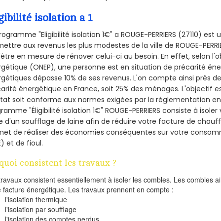
gibilité isolation a 1
rogramme "Eligibilité isolation 1€" a ROUGE-PERRIERS (27110) es
ettre aux revenus les plus modestes de la ville de ROUGE-PERRI
'être en mesure de rénover celui-ci au besoin. En effet, selon l'
gétique (ONEP), une personne est en situation de précarité én
gétiques dépasse 10% de ses revenus. L'on compte ainsi près de 
arité énergétique en France, soit 25% des ménages.
L'objectif 
tat soit conforme aux normes exigées par la réglementation en 
ramme "Éligibilité isolation 1€" ROUGE-PERRIERS consiste à isoler
de d'un soufflage de laine afin de réduire votre facture de chauf
met de réaliser des économies conséquentes sur votre consom
) et de fioul.
quoi consistent les travaux ?
travaux consistent essentiellement à isoler les combles. Les combles 
e facture énergétique. Les travaux prennent en compte :
l'isolation thermique
l'isolation par soufflage
l'isolation des comptes perdus.