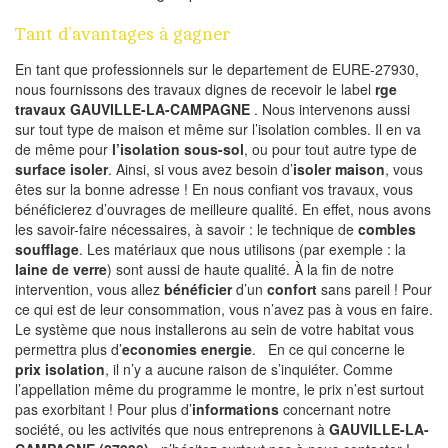
Tant d’avantages à gagner
En tant que professionnels sur le departement de EURE-27930,
nous fournissons des travaux dignes de recevoir le label
rge
travaux GAUVILLE-LA-CAMPAGNE
. Nous intervenons aussi
sur tout type de maison et même sur l’isolation combles. Il en va
de même pour
l’isolation sous-sol
, ou pour tout autre type de
surface isoler
. Ainsi, si vous avez besoin d’
isoler maison
, vous
êtes sur la bonne adresse ! En nous confiant vos travaux, vous
bénéficierez d’ouvrages de meilleure qualité. En effet, nous avons
les savoir-faire nécessaires, à savoir : le technique de
combles
soufflage
. Les matériaux que nous utilisons (par exemple : la
laine de verre
) sont aussi de haute qualité. À la fin de notre
intervention, vous allez
bénéficier
d’un
confort
sans pareil ! Pour
ce qui est de leur consommation, vous n’avez pas à vous en faire.
Le système que nous installerons au sein de votre habitat vous
permettra plus d’
economies energie
. En ce qui concerne le
prix isolation
, il n’y a aucune raison de s’inquiéter. Comme
l’appellation même du programme le montre, le prix n’est surtout
pas exorbitant ! Pour plus d’
informations
concernant notre
société, ou les activités que nous entreprenons à
GAUVILLE-LA-