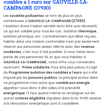
combles a 1 euro sur GAUVILLE-LA-
CAMPAGNE (27930)
Les
sociétés polluantes
se font de plus en plus
nombreuses à
GAUVILLE-LA-CAMPAGNE (27930)
.
L’isolation d’une maison semble donc être une nécessité,
ce qui est valable pour tous les cas : isolation
thermique
,
isolation phonique, etc. Contrairement aux idées reçues,
habiter dans une maison confortable n’est pas seulement
réservé aux personnes aisées. Même avec des
revenus
modestes
, c’est tout à fait possible. Si vous faites donc
partie de ces personnes-là, et que vous habitiez à
GAUVILLE-LA-CAMPAGNE
, notre offre vous conviendra
sûrement :
Prime solidarite
. Pour être plus précis, il s’agit
du
Programme Isolation des combles a 1 euro
qui a été
imposé par les
pouvoirs publics
. Le principal acteur dans
ce programme n’est autre que
comble eco energie
.
Apprêtez-vous donc à dire adieu à la précarité
energetique
! Il faut quand même se renseigner sur les
autres
criteres eligibilite
stipulées dans la loi POPE relative
à la rénovation energetique sont à considérer.