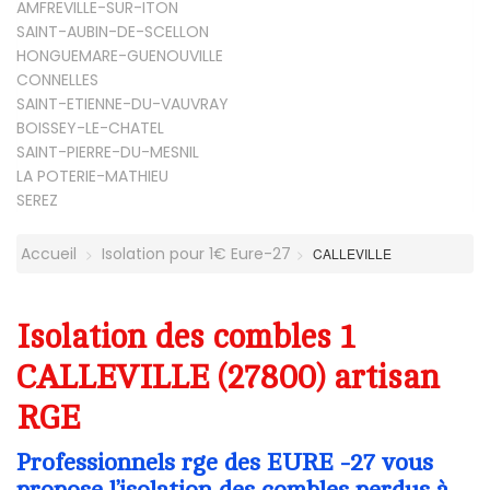
AMFREVILLE-SUR-ITON
SAINT-AUBIN-DE-SCELLON
HONGUEMARE-GUENOUVILLE
CONNELLES
SAINT-ETIENNE-DU-VAUVRAY
BOISSEY-LE-CHATEL
SAINT-PIERRE-DU-MESNIL
LA POTERIE-MATHIEU
SEREZ
Accueil
Isolation pour 1€ Eure-27
CALLEVILLE
Isolation des combles 1
CALLEVILLE (27800) artisan
RGE
Professionnels rge des EURE -27 vous
propose l’isolation des combles perdus à