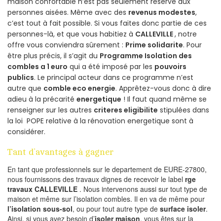
maison confortable n’est pas seulement réservé aux
personnes aisées. Même avec des
revenus modestes
,
c’est tout à fait possible. Si vous faites donc partie de ces
personnes-là, et que vous habitiez à
CALLEVILLE
, notre
offre vous conviendra sûrement :
Prime solidarite
. Pour
être plus précis, il s’agit du
Programme Isolation des
combles a 1 euro
qui a été imposé par les
pouvoirs
publics
. Le principal acteur dans ce programme n’est
autre que
comble eco energie
. Apprêtez-vous donc à dire
adieu à la précarité
energetique
! Il faut quand même se
renseigner sur les autres
criteres eligibilite
stipulées dans
la loi POPE relative à la rénovation energetique sont à
considérer.
Tant d’avantages à gagner
En tant que professionnels sur le departement de EURE-27800,
nous fournissons des travaux dignes de recevoir le label
rge
travaux CALLEVILLE
. Nous intervenons aussi sur tout type de
maison et même sur l’isolation combles. Il en va de même pour
l’isolation sous-sol
, ou pour tout autre type de
surface isoler
.
Ainsi, si vous avez besoin d’
isoler maison
, vous êtes sur la