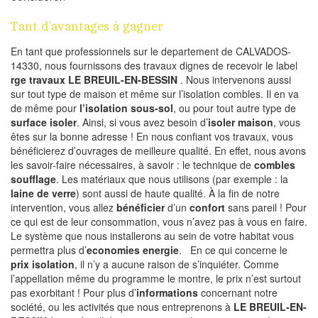
Tant d’avantages à gagner
En tant que professionnels sur le departement de CALVADOS-
14330, nous fournissons des travaux dignes de recevoir le label
rge travaux LE BREUIL-EN-BESSIN
. Nous intervenons aussi
sur tout type de maison et même sur l’isolation combles. Il en va
de même pour
l’isolation sous-sol
, ou pour tout autre type de
surface isoler
. Ainsi, si vous avez besoin d’
isoler maison
, vous
êtes sur la bonne adresse ! En nous confiant vos travaux, vous
bénéficierez d’ouvrages de meilleure qualité. En effet, nous avons
les savoir-faire nécessaires, à savoir : le technique de
combles
soufflage
. Les matériaux que nous utilisons (par exemple : la
laine de verre
) sont aussi de haute qualité. À la fin de notre
intervention, vous allez
bénéficier
d’un
confort
sans pareil ! Pour
ce qui est de leur consommation, vous n’avez pas à vous en faire.
Le système que nous installerons au sein de votre habitat vous
permettra plus d’
economies energie
. En ce qui concerne le
prix isolation
, il n’y a aucune raison de s’inquiéter. Comme
l’appellation même du programme le montre, le prix n’est surtout
pas exorbitant ! Pour plus d’
informations
concernant notre
société, ou les activités que nous entreprenons à
LE BREUIL-EN-