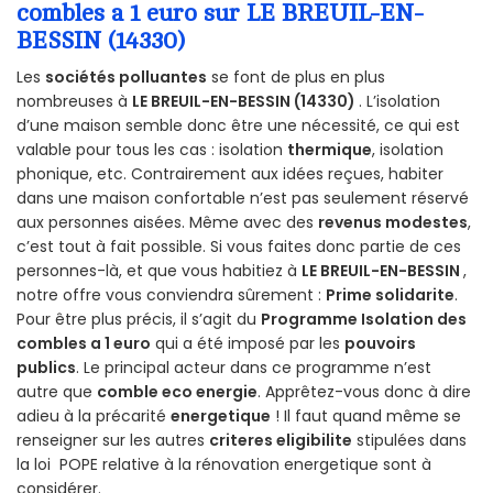
combles a 1 euro sur LE BREUIL-EN-
BESSIN (14330)
Les
sociétés polluantes
se font de plus en plus
nombreuses à
LE BREUIL-EN-BESSIN (14330)
. L’isolation
d’une maison semble donc être une nécessité, ce qui est
valable pour tous les cas : isolation
thermique
, isolation
phonique, etc. Contrairement aux idées reçues, habiter
dans une maison confortable n’est pas seulement réservé
aux personnes aisées. Même avec des
revenus modestes
,
c’est tout à fait possible. Si vous faites donc partie de ces
personnes-là, et que vous habitiez à
LE BREUIL-EN-BESSIN
,
notre offre vous conviendra sûrement :
Prime solidarite
.
Pour être plus précis, il s’agit du
Programme Isolation des
combles a 1 euro
qui a été imposé par les
pouvoirs
publics
. Le principal acteur dans ce programme n’est
autre que
comble eco energie
. Apprêtez-vous donc à dire
adieu à la précarité
energetique
! Il faut quand même se
renseigner sur les autres
criteres eligibilite
stipulées dans
la loi POPE relative à la rénovation energetique sont à
considérer.