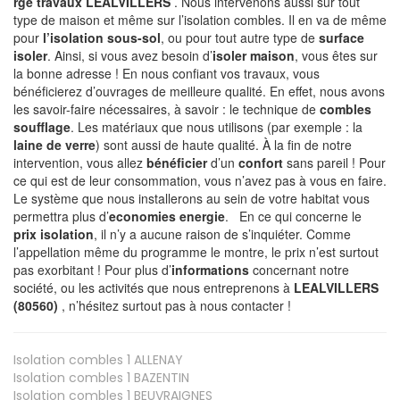
rge travaux LEALVILLERS
. Nous intervenons aussi sur tout
type de maison et même sur l’isolation combles. Il en va de même
pour
l’isolation sous-sol
, ou pour tout autre type de
surface
isoler
. Ainsi, si vous avez besoin d’
isoler maison
, vous êtes sur
la bonne adresse ! En nous confiant vos travaux, vous
bénéficierez d’ouvrages de meilleure qualité. En effet, nous avons
les savoir-faire nécessaires, à savoir : le technique de
combles
soufflage
. Les matériaux que nous utilisons (par exemple : la
laine de verre
) sont aussi de haute qualité. À la fin de notre
intervention, vous allez
bénéficier
d’un
confort
sans pareil ! Pour
ce qui est de leur consommation, vous n’avez pas à vous en faire.
Le système que nous installerons au sein de votre habitat vous
permettra plus d’
economies energie
. En ce qui concerne le
prix isolation
, il n’y a aucune raison de s’inquiéter. Comme
l’appellation même du programme le montre, le prix n’est surtout
pas exorbitant ! Pour plus d’
informations
concernant notre
société, ou les activités que nous entreprenons à
LEALVILLERS
(80560)
, n’hésitez surtout pas à nous contacter !
Isolation combles 1
ALLENAY
Isolation combles 1
BAZENTIN
Isolation combles 1
BEUVRAIGNES