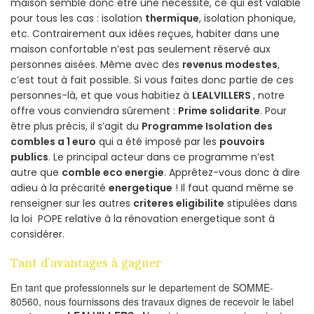
maison semble donc être une nécessité, ce qui est valable
pour tous les cas : isolation
thermique
, isolation phonique,
etc. Contrairement aux idées reçues, habiter dans une
maison confortable n’est pas seulement réservé aux
personnes aisées. Même avec des
revenus modestes
,
c’est tout à fait possible. Si vous faites donc partie de ces
personnes-là, et que vous habitiez à
LEALVILLERS
, notre
offre vous conviendra sûrement :
Prime solidarite
. Pour
être plus précis, il s’agit du
Programme Isolation des
combles a 1 euro
qui a été imposé par les
pouvoirs
publics
. Le principal acteur dans ce programme n’est
autre que
comble eco energie
. Apprêtez-vous donc à dire
adieu à la précarité
energetique
! Il faut quand même se
renseigner sur les autres
criteres eligibilite
stipulées dans
la loi POPE relative à la rénovation energetique sont à
considérer.
Tant d’avantages à gagner
En tant que professionnels sur le departement de SOMME-
80560, nous fournissons des travaux dignes de recevoir le label