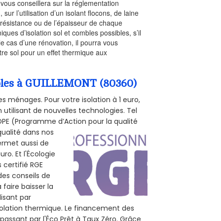
l vous conseillera sur la réglementation
, sur l’utilisation d’un isolant flocons, de laine
a résistance ou de l’épaisseur de chaque
iques d’isolation sol et combles possibles, s’il
le cas d’une rénovation, il pourra vous
re sol pour un effet thermique aux
ombles à GUILLEMONT (80360)
s ménages. Pour votre isolation à 1 euro,
utilisant de nouvelles technologies. Tel
 POPE (Programme d’Action pour la qualité
qualité dans nos
permet aussi de
ro. Et l'Écologie
 certifié RGE
des conseils de
 faire baisser la
lisant par
isolation thermique. Le financement des
passant par l'Éco Prêt à Taux Zéro. Grâce