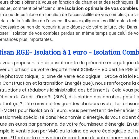
ieurs choix s’offrent à vous en fonction du chantier et des techniques. I
mique, comment bénéficier d’une
isolation optimale de vos combles
erre ou de cellulose en fonction de l’accessibilité de vos combles, de l
riau, de la limitation de l’espace. Il vous expliquera les différentes techn
nécessaire ou non de recourir à une dépose de votre toiture, etc. Dans 
oser l’isolation de vos combles perdus en même temps que celui de vot
ormances plus importantes.
tisan RGE- Isolation à 1 euro - Isolation C
 vous proposons un dispositif contre la précarité énergétique de
ver un artisan de votre departement SOMME - 80 certifié RGE en 
le photovoltaïque, la laine de verre écologique... Grâce a la loi
a Construction et la
transition Énergétique), nous renforçons la 
tructions et réduisons la sinistralité des bâtiments. Cela vous 
ficier du Crédit d'impôt (30%), à l’isolation des combles pour 1 eu
 tout ça ? L’été arrive et les grandes chaleurs avec ! Les artisans
LEMONT pour l’isolation à 1 euro, vous permettent de bénéficier 
essionnels spécialisé dans l’économie d’énergie. Ils vous aident à
ure en euros par personne, de votre fournisseur d’énergie. En uti
ple la ventilation par VMC ou la laine de verre écologique et l’
aux : Effectuer la rénovation énergétique de votre logement en 