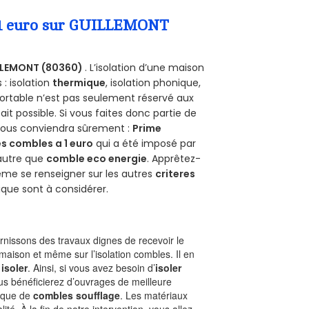
a 1 euro sur GUILLEMONT
LLEMONT (80360)
. L’isolation d’une maison
 : isolation
thermique
, isolation phonique,
ortable n’est pas seulement réservé aux
 fait possible. Si vous faites donc partie de
 vous conviendra sûrement :
Prime
s combles a 1 euro
qui a été imposé par
 autre que
comble eco energie
. Apprêtez-
ême se renseigner sur les autres
criteres
ique sont à considérer.
nissons des travaux dignes de recevoir le
maison et même sur l’isolation combles. Il en
 isoler
. Ainsi, si vous avez besoin d’
isoler
ous bénéficierez d’ouvrages de meilleure
nique de
combles soufflage
. Les matériaux
ité. À la fin de notre intervention, vous allez