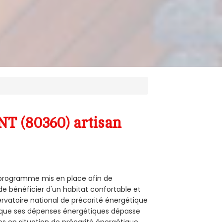
T (80360) artisan
n programme mis en place afin de
e bénéficier d'un habitat confortable et
servatoire national de précarité énergétique
rsque ses dépenses énergétiques dépasse
es en situation de précarité énergétique