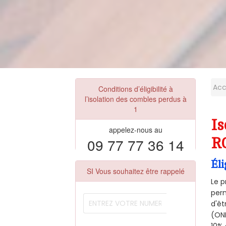
Acc
Conditions d’éligibilité à
l’isolation des combles perdus à
1
Is
appelez-nous au
09 77 77 36 14
R
Éli
SI Vous souhaitez être rappelé
Le p
perm
d'êt
(ONE
10% 