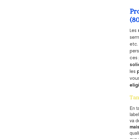
Pr
(8
Les
semb
etc.
per
ces 
soli
les
vous
elig
Tan
En t
labe
va 
mai
qual
que 