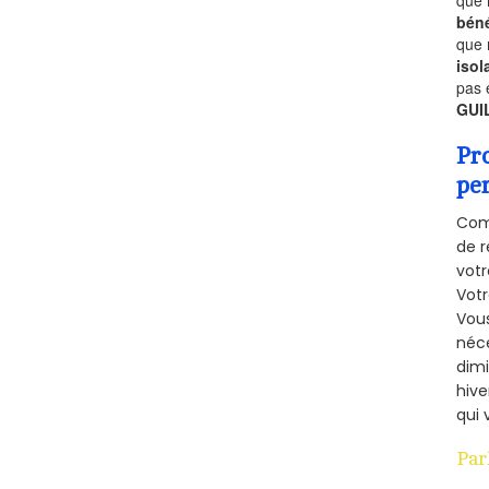
béné
que 
isol
pas 
GUI
Pr
pe
Comm
de r
votr
Vot
Vous
néce
dimi
hive
qui 
Par