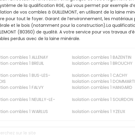
ystème de la qualification RGE, qui vous permet par exemple d’
olation de vos combles à GUILLEMONT, en utilisant de la laine mi
ire pour tout le foyer. Garant de l’environnement, les matériaux p
rale et le bois (notamment pour la construction).La qualificati
LEMONT (80360) de qualité. A votre service pour vos travaux d
les perdus avec de la laine minérale.
ation combles 1
ALLENAY
Isolation combles 1
BAZENTIN
ation combles 1
BREUIL
Isolation combles 1
BROUCHY
ation combles 1
BUS-LES-
Isolation combles 1
CACHY
OIS
Isolation combles 1
DOMMART
ation combles 1
FALVY
Isolation combles 1
HANGARD
ation combles 1
NEUILLY-LE-
Isolation combles 1
SOURDON
ation combles 1
WARLUS
Isolation combles 1
YZEUX