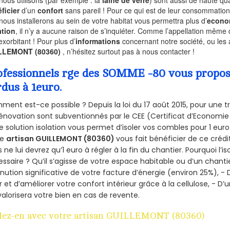
ficier
d’un
confort
sans pareil ! Pour ce qui est de leur consommation
nous installerons au sein de votre habitat vous permettra plus d’
econo
ation
, il n’y a aucune raison de s’inquiéter. Comme l’appellation même 
exorbitant ! Pour plus d’
informations
concernant notre société, ou les 
LLEMONT (80360)
, n’hésitez surtout pas à nous contacter !
ofessionnels rge des SOMME -80 vous propose 
rdus à 1euro.
ent est-ce possible ? Depuis la loi du 17 août 2015, pour une tr
énovation sont subventionnés par le CEE (Certificat d’Economie
e solution isolation vous permet d’isoler vos combles pour 1 e
re
artisan GUILLEMONT (80360)
vous fait bénéficier de ce crédi
 ne lui devrez qu’1 euro à régler à la fin du chantier. Pourquoi l’i
ssaire ? Qu’il s’agisse de votre espace habitable ou d’un chantie
nution significative de votre facture d’énergie (environ 25%), - 
r et d’améliorer votre confort intérieur grâce à la cellulose, -
valorisera votre bien en cas de revente.
lez-en avec votre artisan GUILLEMONT (80360)