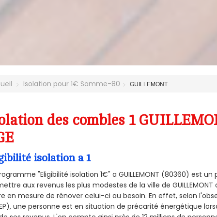
ueil
Isolation pour 1€ Somme-80
GUILLEMONT
olation des combles 1 GUILLEMON
GE
gibilité isolation a 1
rogramme "Eligibilité isolation 1€" a GUILLEMONT (80360) est u
ettre aux revenus les plus modestes de la ville de GUILLEMONT d
re en mesure de rénover celui-ci au besoin. En effet, selon l'ob
P), une personne est en situation de précarité énergétique lo
de ses revenus. L'on compte ainsi près de 12 millions de personn