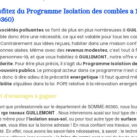
ofitez du Programme Isolation des combles 
0360)
sociétés polluantes
se font de plus en plus nombreuses à
GUI
le donc être une nécessité, ce qui est valable pour tous les cas
 Contrairement aux idées reçues, habiter dans une maison conf
sonnes aisées. Même avec des
revenus modestes
, c’est tout à
personnes-là, et que vous habitiez à
GUILLEMONT
, notre offre
darite
. Pour être plus précis, il s’agit du
Programme Isolation de
pouvoirs publics
. Le principal acteur dans ce programme n’est
 donc à dire adieu à la précarité
energetique
! Il faut quand m
ibilite
stipulées dans la loi POPE relative à la rénovation energet
t d’avantages à gagner
ant que professionnels sur le departement de SOMME-80360, nous four
l
rge travaux GUILLEMONT
. Nous intervenons aussi sur tout type de 
de même pour
l’isolation sous-sol
, ou pour tout autre type de
surface
son
, vous êtes sur la bonne adresse ! En nous confiant vos travaux, v
ité. En effet, nous avons les savoir-faire nécessaires, à savoir : le tech
nous utilisons (par exemple : la
laine de verre
) sont aussi de haute qual