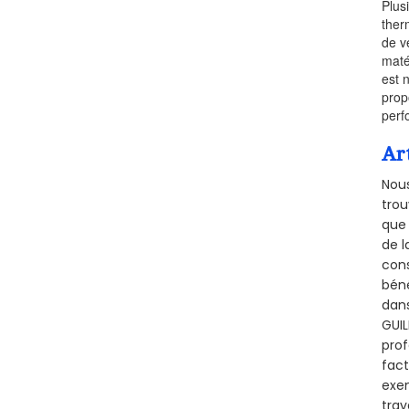
Plus
ther
de v
maté
est 
prop
perf
Ar
Nous
trou
que 
de l
cons
béné
dans
GUIL
prof
fact
exem
trav