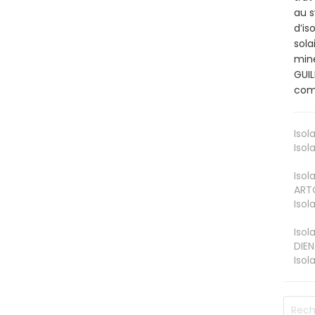
au s
d’is
sola
miné
GUIL
comb
Isol
Isol
Isol
ART
Isol
Isol
DIEN
Isol