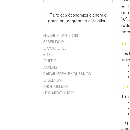
en 
norm
Faire des économies d'énergie
1€" 
grace au programme d'isolation!
rédu
cons
NEUVILLE-AU-BOIS
ESSERTAUX
En 
OCCOCHES
Les 
BRIE
votr
CHEPY
AMIENS
PARVILLERS-LE-QUESNOY
OISEMONT
Qui
ENGLEBELMER
LE CARDONNOIS
Troi
Le p
amél