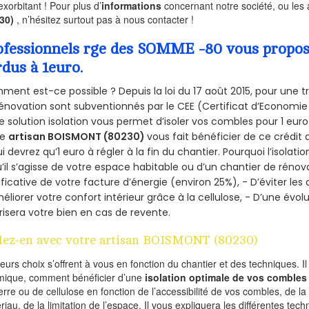
exorbitant ! Pour plus d’
informations
concernant notre société, ou les
230)
, n’hésitez surtout pas à nous contacter !
ofessionnels rge des SOMME -80 vous propose 
rdus à 1euro.
ent est-ce possible ? Depuis la loi du 17 août 2015, pour une tr
énovation sont subventionnés par le CEE (Certificat d’Economie
e solution isolation vous permet d’isoler vos combles pour 1 e
re
artisan BOISMONT (80230)
vous fait bénéficier de ce crédit 
ui devrez qu’1 euro à régler à la fin du chantier. Pourquoi l’isolati
’il s’agisse de votre espace habitable ou d’un chantier de rénova
ificative de votre facture d’énergie (environ 25%), - D’éviter le
éliorer votre confort intérieur grâce à la cellulose, - D’une év
risera votre bien en cas de revente.
lez-en avec votre artisan BOISMONT (80230)
ieurs choix s’offrent à vous en fonction du chantier et des techniques. I
mique, comment bénéficier d’une
isolation optimale de vos combles
erre ou de cellulose en fonction de l’accessibilité de vos combles, de l
riau, de la limitation de l’espace. Il vous expliquera les différentes techn