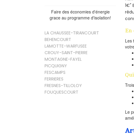
1€" 
Faire des économies d'énergie
rédu
grace au programme d'isolation!
cons
En 
LA CHAUSSEE-TIRANCOURT
BEHENCOURT
Les 
LAMOTTE-WARFUSEE
votr
CROUY-SAINT-PIERRE
MONTAGNE-FAYEL
PICQUIGNY
FESCAMPS
Qui
FERRIERES
Troi
FRESNES-TILLOLOY
FOUQUESCOURT
Le p
amél
Ar