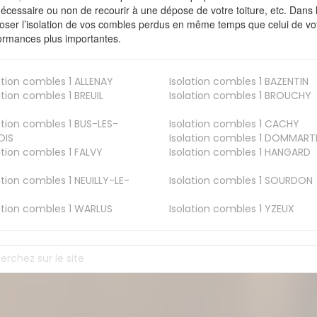
nécessaire ou non de recourir à une dépose de votre toiture, etc. Dans 
oser l’isolation de vos combles perdus en même temps que celui de vot
ormances plus importantes.
ation combles 1
ALLENAY
Isolation combles 1
BAZENTIN
ation combles 1
BREUIL
Isolation combles 1
BROUCHY
ation combles 1
BUS-LES-
Isolation combles 1
CACHY
OIS
Isolation combles 1
DOMMART
ation combles 1
FALVY
Isolation combles 1
HANGARD
ation combles 1
NEUILLY-LE-
Isolation combles 1
SOURDON
ation combles 1
WARLUS
Isolation combles 1
YZEUX