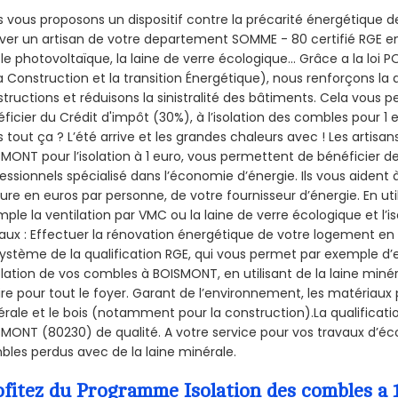
 vous proposons un dispositif contre la précarité énergétique de
ver un artisan de votre departement SOMME - 80 certifié RGE en 
le photovoltaïque, la laine de verre écologique... Grâce a la loi
a Construction et la
transition Énergétique), nous renforçons la 
tructions et réduisons la sinistralité des bâtiments. Cela vous 
ficier du Crédit d'impôt (30%), à l’isolation des combles pour 1 eu
 tout ça ? L’été arrive et les grandes chaleurs avec ! Les artisans
MONT pour l’isolation à 1 euro, vous permettent de bénéficier de
essionnels spécialisé dans l’économie d’énergie. Ils vous aident à
ure en euros par personne, de votre fournisseur d’énergie. En uti
ple la ventilation par VMC ou la laine de verre écologique et l’
aux : Effectuer la rénovation énergétique de votre logement en 
ystème de la qualification RGE, qui vous permet par exemple d’
olation de vos combles à BOISMONT, en utilisant de la laine miné
ire pour tout le foyer. Garant de l’environnement, les matériaux p
rale et le bois (notamment pour la construction).La qualificati
MONT (80230) de qualité. A votre service pour vos travaux d’é
les perdus avec de la laine minérale.
ofitez du Programme Isolation des combles a