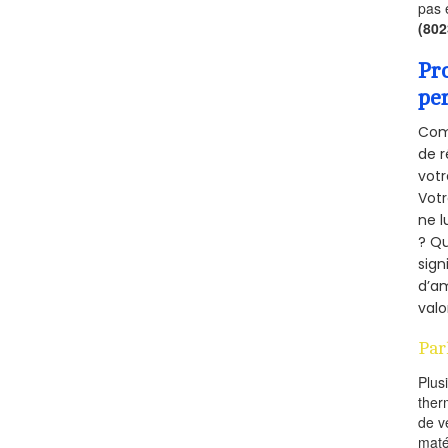
pas 
(80
Pr
pe
Comm
de r
votr
Vot
ne l
? Qu
sign
d’am
valo
Par
Plus
ther
de v
maté