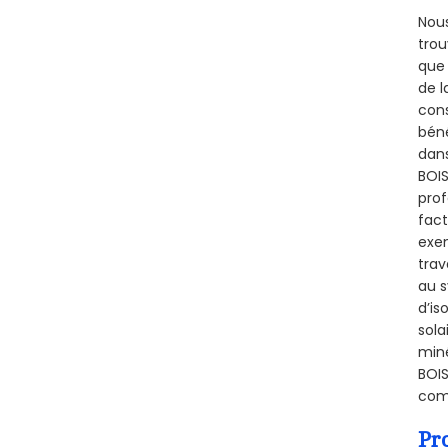
Nous
trou
que 
de l
cons
béné
dans
BOIS
prof
fact
exem
trav
au s
d’is
sola
miné
BOIS
comb
Pr