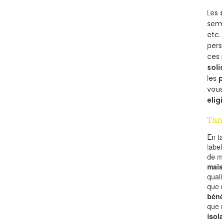
Les
semb
etc.
per
ces 
soli
les
vous
elig
Tan
En t
labe
de 
mai
qual
que 
béné
que 
isol