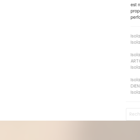
est 
prop
perf
Isol
Isol
Isol
ART
Isol
Isol
DIEN
Isol