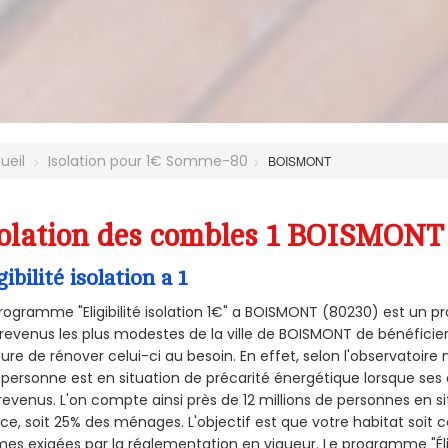
ueil
Isolation pour 1€ Somme-80
BOISMONT
olation des combles 1 BOISMONT 
gibilité isolation a 1
rogramme "Eligibilité isolation 1€" a BOISMONT (80230) est un
revenus les plus modestes de la ville de BOISMONT de bénéficier
re de rénover celui-ci au besoin. En effet, selon l'observatoire
personne est en situation de précarité énergétique lorsque se
revenus. L'on compte ainsi près de 12 millions de personnes en s
nce, soit 25% des ménages.
L'objectif est que votre habitat soit
es exigées par la réglementation en vigueur. Le programme "Éligi