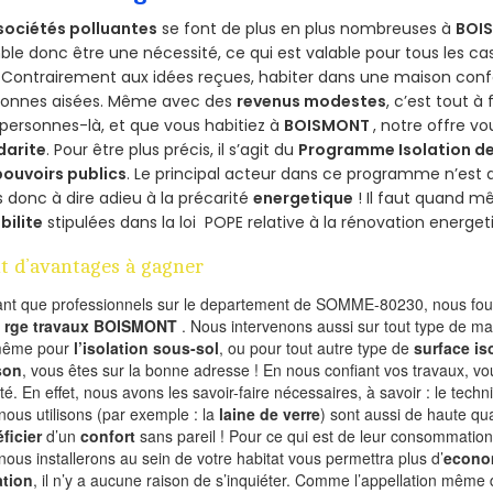
sociétés polluantes
se font de plus en plus nombreuses à
BOI
le donc être une nécessité, ce qui est valable pour tous les cas
 Contrairement aux idées reçues, habiter dans une maison conf
sonnes aisées. Même avec des
revenus modestes
, c’est tout à
personnes-là, et que vous habitiez à
BOISMONT
, notre offre v
darite
. Pour être plus précis, il s’agit du
Programme Isolation de
pouvoirs publics
. Le principal acteur dans ce programme n’est
 donc à dire adieu à la précarité
energetique
! Il faut quand m
ibilite
stipulées dans la loi POPE relative à la rénovation energet
t d’avantages à gagner
ant que professionnels sur le departement de SOMME-80230, nous four
l
rge travaux BOISMONT
. Nous intervenons aussi sur tout type de ma
même pour
l’isolation sous-sol
, ou pour tout autre type de
surface is
son
, vous êtes sur la bonne adresse ! En nous confiant vos travaux, v
ité. En effet, nous avons les savoir-faire nécessaires, à savoir : le tech
nous utilisons (par exemple : la
laine de verre
) sont aussi de haute qual
ficier
d’un
confort
sans pareil ! Pour ce qui est de leur consommation
nous installerons au sein de votre habitat vous permettra plus d’
econo
ation
, il n’y a aucune raison de s’inquiéter. Comme l’appellation même 