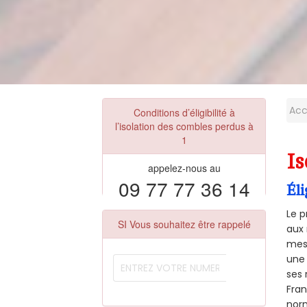
Acc
Conditions d’éligibilité à
l’isolation des combles perdus à
1
Is
appelez-nous au
09 77 77 36 14
Éli
Le p
SI Vous souhaitez être rappelé
aux 
mesu
une 
ses 
Fra
norm