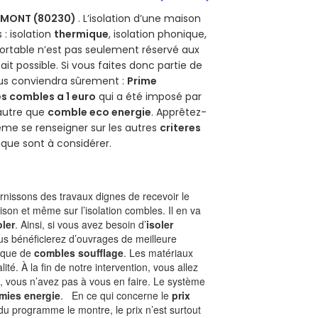
SMONT (80230)
. L’isolation d’une maison
 : isolation
thermique
, isolation phonique,
ortable n’est pas seulement réservé aux
 fait possible. Si vous faites donc partie de
ous conviendra sûrement :
Prime
s combles a 1 euro
qui a été imposé par
 autre que
comble eco energie
. Apprêtez-
ême se renseigner sur les autres
criteres
ique sont à considérer.
nissons des travaux dignes de recevoir le
ison et même sur l’isolation combles. Il en va
oler
. Ainsi, si vous avez besoin d’
isoler
ous bénéficierez d’ouvrages de meilleure
nique de
combles soufflage
. Les matériaux
ité. À la fin de notre intervention, vous allez
, vous n’avez pas à vous en faire. Le système
mies energie
. En ce qui concerne le
prix
du programme le montre, le prix n’est surtout