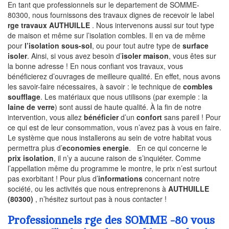
En tant que professionnels sur le departement de SOMME-
80300, nous fournissons des travaux dignes de recevoir le label
rge travaux AUTHUILLE
. Nous intervenons aussi sur tout type
de maison et même sur l’isolation combles. Il en va de même
pour
l’isolation sous-sol
, ou pour tout autre type de
surface
isoler
. Ainsi, si vous avez besoin d’
isoler maison
, vous êtes sur
la bonne adresse ! En nous confiant vos travaux, vous
bénéficierez d’ouvrages de meilleure qualité. En effet, nous avons
les savoir-faire nécessaires, à savoir : le technique de
combles
soufflage
. Les matériaux que nous utilisons (par exemple : la
laine de verre
) sont aussi de haute qualité. À la fin de notre
intervention, vous allez
bénéficier
d’un
confort
sans pareil ! Pour
ce qui est de leur consommation, vous n’avez pas à vous en faire.
Le système que nous installerons au sein de votre habitat vous
permettra plus d’
economies energie
. En ce qui concerne le
prix isolation
, il n’y a aucune raison de s’inquiéter. Comme
l’appellation même du programme le montre, le prix n’est surtout
pas exorbitant ! Pour plus d’
informations
concernant notre
société, ou les activités que nous entreprenons à
AUTHUILLE
(80300)
, n’hésitez surtout pas à nous contacter !
Professionnels rge des SOMME -80 vous